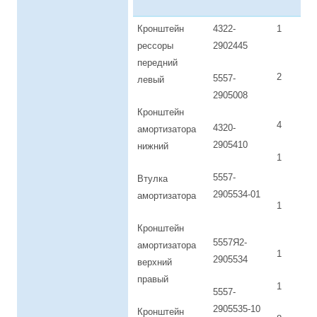
Кронштейн
4322-
1
43
рессоры
2902445
передний
2
63
5557-
левый
2905008
Кронштейн
4
55
4320-
амортизатора
2905410
нижний
1
43
5557-
Втулка
2905534-01
амортизатора
1
55
Кронштейн
5557Я2-
амортизатора
1
43
2905534
верхний
правый
1
5557-
55
2905535-10
Кронштейн