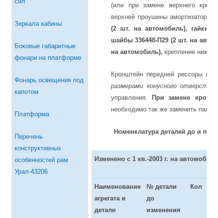
сил
(или при замене верхнего кронш
верхней проушины амортизатора 
Зеркала кабины
(2 шт. на автомобиль), гайки 6
шайбы 336448-П29 (2 шт. на автом
Боковые габаритные
на автомобиль),
крепление нижней
фонари на платформе
Кронштейн передней рессоры пе
Фонарь освещения под
размерами конусного отверстия 
капотом
управления.
При замене кронште
необходимо так же заменить палец
Платформа
Номенклатура деталей до и пос
Перечень
конструктивных
Изменено с 1 кв.-2003 г. на автомобил
особенностей рам
Урал-43206
Наименование
№ детали
Кол
№ 
агрегата и
до
по
детали
изменения
и