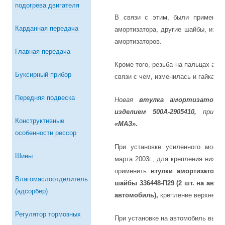
подогрева двигателя
В связи с этим, были применен
Карданная передача
амортизатора, другие шайбы, изм
амортизаторов.
Главная передача
Кроме того, резьба на пальцах амо
Буксирный прибор
связи с чем, изменилась и гайка п
Передняя подвеска
Новая
втулка амортизаторов 
изделием 500А-2905410,
примен
Конструктивные
«МАЗ».
особенности рессор
При установке усиленного мост
Шины
марта 2003г., для крепления нижн
применить
втулки амортизатора 
Влагомаслоотделитель
шайбы 336448-П29 (2 шт. на автом
(адсорбер)
автомобиль),
крепление верхней п
Регулятор тормозных
При установке на автомобиль выпу