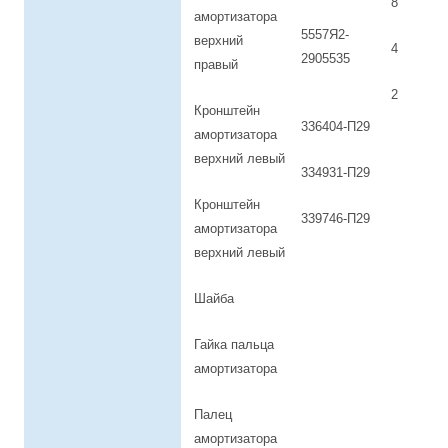
8
амортизатора
33
5557Я2-
верхний
4
2905535
правый
63
2
Кронштейн
33
336404-П29
амортизатора
верхний левый
334931-П29
Кронштейн
339746-П29
амортизатора
верхний левый
Шайба
Гайка пальца
амортизатора
Палец
амортизатора