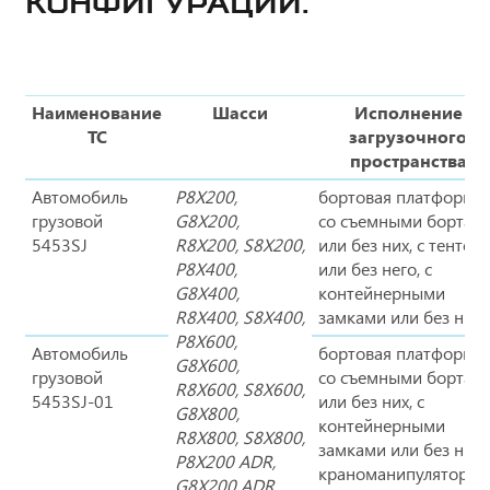
КОНФИГУРАЦИЙ.
Наименование
Шасси
Исполнение
ТС
загрузочного
пространства
Автомобиль
P8X200,
бортовая платформа
грузовой
G8X200,
со съемными бортам
5453SJ
R8X200, S8X200,
или без них, с тентом
P8X400,
или без него, с
G8X400,
контейнерными
R8X400, S8X400,
замками или без них
P8X600,
Автомобиль
бортовая платформа
G8X600,
грузовой
со съемными бортам
R8X600, S8X600,
5453SJ-01
или без них, с
G8X800,
контейнерными
R8X800, S8X800,
замками или без них, 
P8X200 ADR,
краноманипуляторно
G8X200 ADR,