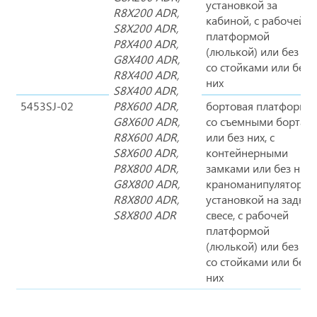
установкой за
R8X200 ADR,
кабиной, с рабочей
S8X200 ADR,
платформой
P8X400 ADR,
(люлькой) или без нее
G8X400 ADR,
со стойками или без
R8X400 ADR,
них
S8X400 ADR,
5453SJ-02
P8X600 ADR,
бортовая платформа
G8X600 ADR,
со съемными бортам
R8X600 ADR,
или без них, с
S8X600 ADR,
контейнерными
P8X800 ADR,
замками или без них, 
G8X800 ADR,
краноманипуляторно
R8X800 ADR,
установкой на задне
S8X800 ADR
свесе, с рабочей
платформой
(люлькой) или без нее
со стойками или без
них