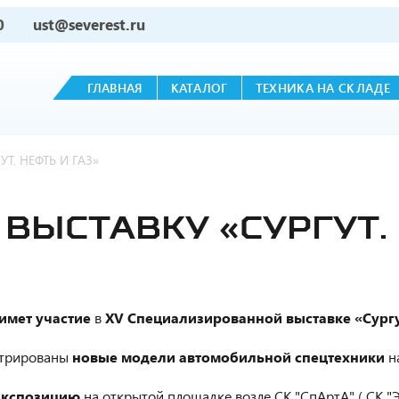
0
ust@severest.ru
ГЛАВНАЯ
КАТАЛОГ
ТЕХНИКА НА СКЛАДЕ
Т. НЕФТЬ И ГАЗ»
ВЫСТАВКУ «СУРГУТ. 
имет участие
в
XV Специализированной выставке «Сургут
стрированы
новые модели автомобильной спецтехники
на
экспозицию
на открытой площадке возле CK "СпАртА" ( СК "Эне