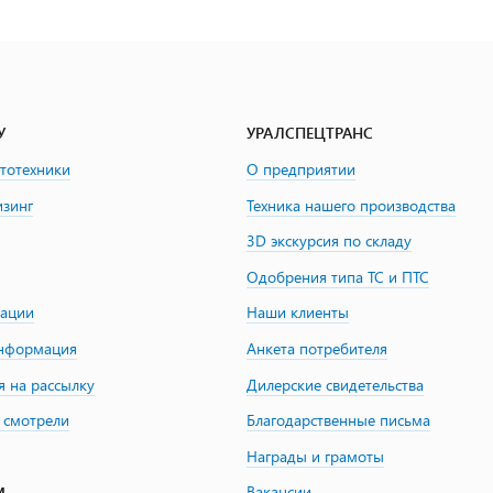
У
УРАЛСПЕЦТРАНС
втотехники
О предприятии
изинг
Техника нашего производства
3D экскурсия по складу
Одобрения типа ТС и ПТС
зации
Наши клиенты
информация
Анкета потребителя
я на рассылку
Дилерские свидетельства
 смотрели
Благодарственные письма
Награды и грамоты
Вакансии
М