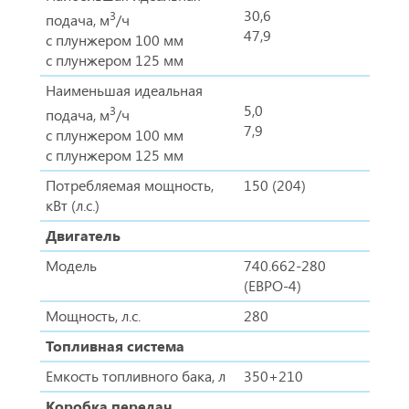
30,6
3
подача, м
/ч
47,9
с плунжером 100 мм
с плунжером 125 мм
Наименьшая идеальная
5,0
3
подача, м
/ч
7,9
с плунжером 100 мм
с плунжером 125 мм
Потребляемая мощность,
150 (204)
кВт (л.с.)
Двигатель
Модель
740.662-280
(ЕВРО-4)
Мощность, л.с.
280
Топливная система
Емкость топливного бака, л
350+210
Коробка передач