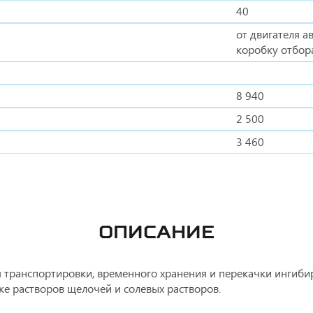
40
от двигателя а
коробку отбор
8 940
2 500
3 460
ОПИСАНИЕ
 транспортировки, временного хранения и перекачки ингиби
же растворов щелочей и солевых растворов.