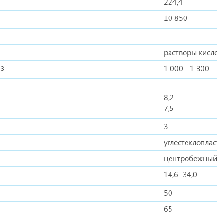
224,4
10 850
растворы кисл
1 000 - 1 300
3
м
8,2
7,5
3
углестеклоплас
центробежный
14,6...34,0
50
65