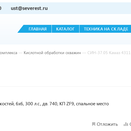
0
ust@severest.ru
ГЛАВНАЯ
КАТАЛОГ
ТЕХНИКА НА СКЛАДЕ
комплекса
—
Кислотной обработки скважин
—
СИН-37.05 Камаз 4311
тей, 6х6, 300 л.с., дв. 740, КП ZF9, спальное место
Отложить