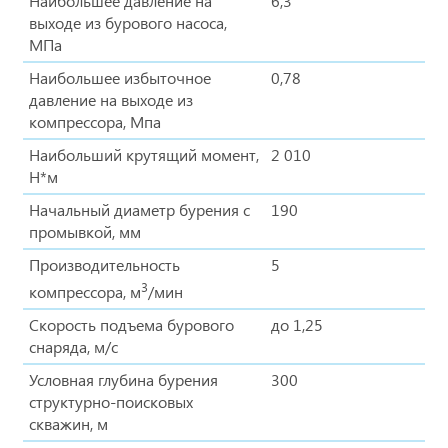
Наибольшее давление на
6,3
выходе из бурового насоса,
МПа
Наибольшее избыточное
0,78
давление на выходе из
компрессора, Мпа
Наибольший крутящий момент,
2 010
Н*м
Начальный диаметр бурения с
190
промывкой, мм
Производительность
5
3
компрессора, м
/мин
Скорость подъема бурового
до 1,25
снаряда, м/с
Условная глубина бурения
300
структурно-поисковых
скважин, м