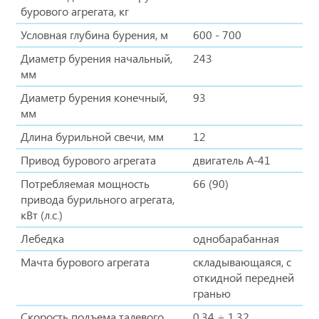
бурового агрегата, кг
Условная глубина бурения, м
600 - 700
Диаметр бурения начальный,
243
мм
Диаметр бурения конечный,
93
мм
Длина бурильной свечи, мм
12
Привод бурового агрегата
двигатель А-41
Потребляемая мощность
66 (90)
привода бурильного агрегата,
кВт (л.с.)
Лебедка
однобарабанная
Мачта бурового агрегата
складывающаяся, с
откидной передней
гранью
Скорость подъема талевого
0,34 ÷ 1,32