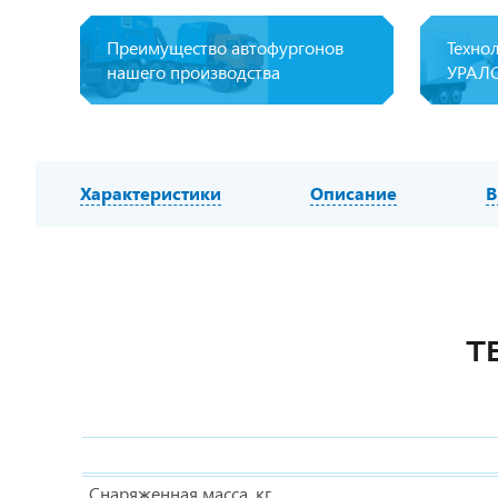
Преимущество автофургонов
Техно
нашего производства
УРАЛ
Характеристики
Описание
В
Т
Снаряженная масса, кг