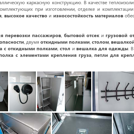
аллическую каркасную конструкцию. В качестве теплоизол
омплектующих при изготовлении, отделке и комплектаци
я
,
высокое качество
и
износостойкость материалов
обес
ля перевозки пассажиров
,
бытовой отсек
и
грузовой о
опасности
, двумя
откидными полками
,
столом
,
вешалко
а с откидными полками
,
стол
и
вешалка для одежды
. 
полка с элементами крепления груза
,
петли для креп