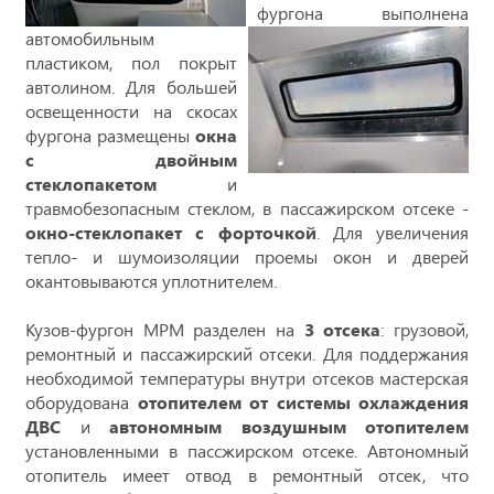
фургона выполнена
автомобильным
пластиком, пол покрыт
автолином. Для большей
освещенности на скосах
фургона размещены
окна
с двойным
стеклопакетом
и
травмобезопасным стеклом, в пассажирском отсеке -
окно-стеклопакет с форточкой
. Для увеличения
тепло- и шумоизоляции проемы окон и дверей
окантовываются уплотнителем.
Кузов-фургон МРМ разделен на
3 отсека
: грузовой,
ремонтный и пассажирский отсеки. Для поддержания
необходимой температуры внутри отсеков мастерская
оборудована
отопителем от системы охлаждения
ДВС
и
автономным воздушным отопителем
установленными в пассжирском отсеке. Автономный
отопитель имеет отвод в ремонтный отсек, что