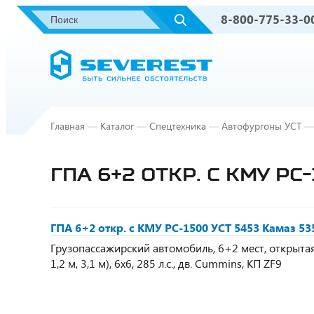
8-800-775-33-0
Главная
—
Каталог
—
Спецтехника
—
Автофургоны УСТ
—
ГПА 6+2 ОТКР. С КМУ РС
ГПА 6+2 откр. с КМУ РС-1500 УСТ 5453 Камаз 53
Грузопассажирский автомобиль, 6+2 мест, открытая 
1,2 м, 3,1 м), 6х6, 285 л.с., дв. Cummins, КП ZF9