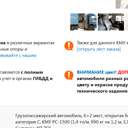
ена
в различных вариантах:
Также для данного КМУ 
ьные опоры и
[открыть лист заказа]
совывайте с нашим
ставляется
с полным
ВНИМАНИЕ цвет!
ДОП
 учет в органах
ГИБДД и
автомобили разных ра
цвету и окраске прод
технического задания
Грузопассажирский автомобиль, 6+2 мест, открытая 
категория С, КМУ PC-1500 (1,4 тн/м, 990 кг на 1,2 м, 3,1 м
Cummins, КП ZF9