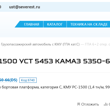
0
ust@severest.ru
ГЛАВНАЯ
КАТАЛОГ
ТЕХНИКА НА СКЛАДЕ
Грузопассажирский автомобиль с КМУ (ГПА кат.С)
—
ГПА 6+2 откр. 
-1500 УСТ 5453 КАМАЗ 5350-6
50-66(D5)
Код:
6740
бортовая платформа, категория С, КМУ PC-1500 (1,4 тн/м, 99
Отложить