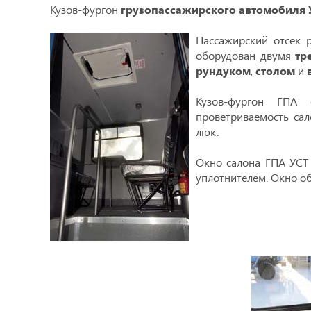
Кузов-фургон
грузопассажирского автомобиля 
Пассажирский отсек р
оборудован двумя
тр
рундуком
,
столом
и
Кузов-фургон ГПА
проветриваемость сал
люк.
Окно салона ГПА УСТ 
уплотнителем. Окно о