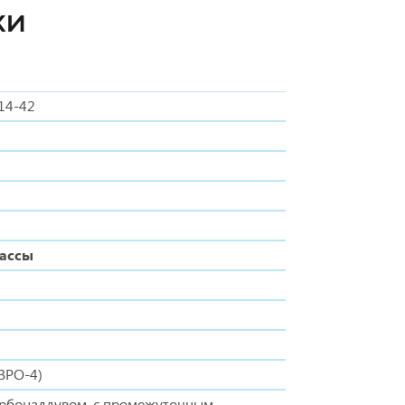
КИ
14-42
массы
ВРО-4)
урбонаддувом, с промежуточным