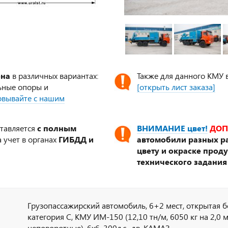
ена
в различных вариантах:
Также для данного КМУ 
ьные опоры и
[открыть лист заказа]
совывайте с нашим
ставляется
с полным
ВНИМАНИЕ цвет!
ДОП
 учет в органах
ГИБДД и
автомобили разных ра
цвету и окраске прод
технического задания
Грузопассажирский автомобиль, 6+2 мест, открытая 
категория С, КМУ ИМ-150 (12,10 тн/м, 6050 кг на 2,0 м
неповоротные), 6х6, 300л.с., дв. КАМАЗ