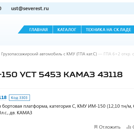
0
ust@severest.ru
ГЛАВНАЯ
КАТАЛОГ
ТЕХНИКА НА СКЛАДЕ
Грузопассажирский автомобиль с КМУ (ГПА кат.С)
—
ГПА 6+2 откр. 
-150 УСТ 5453 КАМАЗ 43118
118
Код:
3303
 бортовая платформа, категория С, КМУ ИМ-150 (12,10 тн/м, 
л.с., дв. КАМАЗ
Отложить