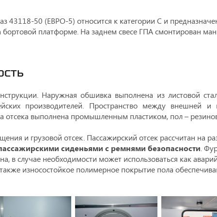
з 43118-50 (ЕВРО-5) относится к категории С и предназначе
на бортовой платформе. На заднем свесе ГПА смонтирован м
ОСТЬ
онструкции. Наружная обшивка выполнена из листовой стал
ейских производителей. Пространство между внешней и
ка отсека выполнена промышленным пластиком, пол – резин
ещения и грузовой отсек. Пассажирский отсек рассчитан на р
пассажирскими сиденьями с ремнями безопасности
. Фу
, в случае необходимости может использоваться как аварий
также износостойкое полимерное покрытие пола обеспечива