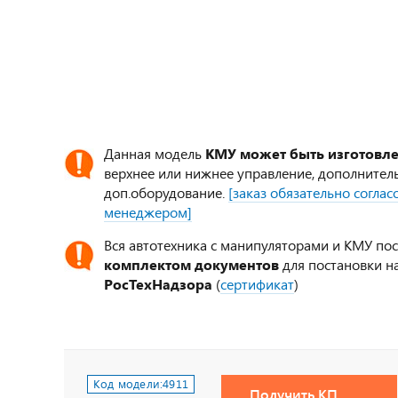
Данная модель
КМУ может быть изготовл
верхнее или нижнее управление, дополнител
доп.оборудование.
[заказ обязательно согла
менеджером]
Вся автотехника с манипуляторами и КМУ по
комплектом документов
для постановки на
РосТехНадзора
(
сертификат
)
Код модели:
4911
Получить КП