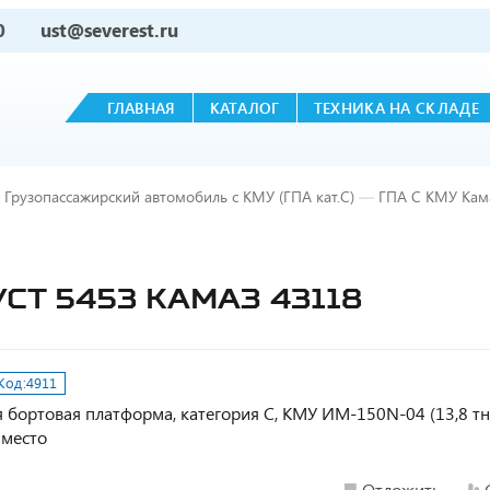
0
ust@severest.ru
ГЛАВНАЯ
КАТАЛОГ
ТЕХНИКА НА СКЛАДЕ
Грузопассажирский автомобиль с КМУ (ГПА кат.С)
—
ГПА С КМУ Кама
УСТ 5453 КАМАЗ 43118
Код:
4911
 бортовая платформа, категория С, КМУ ИМ-150N-04 (13,8 тн
. место
Отложить