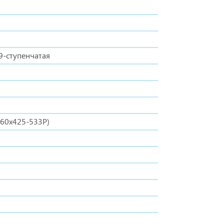
9-ступенчатая
260x425-533Р)