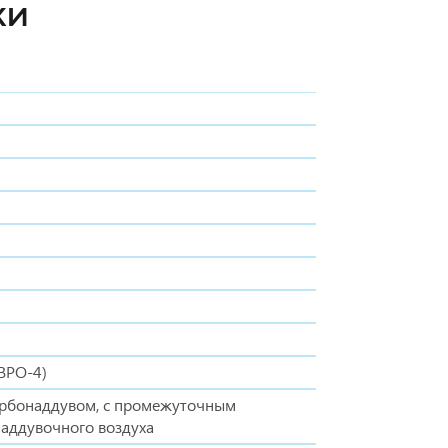
КИ
ВРО-4)
урбонаддувом, с промежуточным
аддувочного воздуха