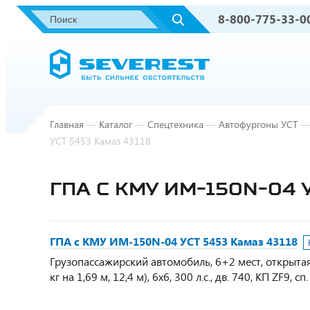
8-800-775-33-0
Главная
—
Каталог
—
Спецтехника
—
Автофургоны УСТ
—
УСТ 5453 Камаз 43118
ГПА С КМУ ИМ-150N-04 
ГПА с КМУ ИМ-150N-04 УСТ 5453 Камаз 43118
Грузопассажирский автомобиль, 6+2 мест, открытая
кг на 1,69 м, 12,4 м), 6х6, 300 л.с., дв. 740, КП ZF9, сп