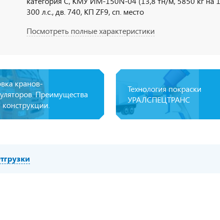
категория С, КМУ ИМ-150N-04 (13,8 тн/м, 5850 кг на 1,6
300 л.с., дв. 740, КП ZF9, сп. место
Посмотреть полные характеристики
овка кранов-
Технология покраски
уляторов. Преимущества
УРАЛСПЕЦТРАНС
 конструкции.
тгрузки