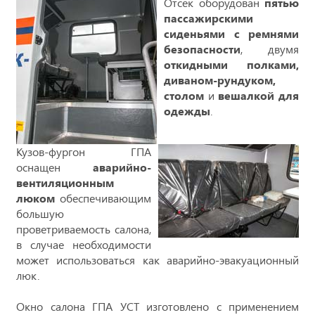
Отсек оборудован
пятью
пассажирскими
сиденьями с ремнями
безопасности
, двумя
откидными полками,
диваном-рундуком,
столом
и
вешалкой для
одежды
.
Кузов-фургон ГПА
оснащен
аварийно-
вентиляционным
люком
обеспечивающим
большую
проветриваемость салона,
в случае необходимости
может использоваться как аварийно-эвакуационный
люк.
Окно салона ГПА УСТ изготовлено с применением