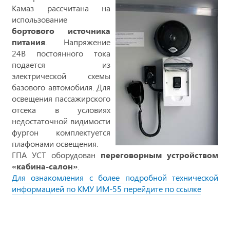
Камаз рассчитана на
использование
бортового источника
питания
. Напряжение
24В постоянного тока
подается из
электрической схемы
базового автомобиля. Для
освещения пассажирского
отсека в условиях
недостаточной видимости
фургон комплектуется
плафонами освещения.
ГПА УСТ оборудован
переговорным устройством
«кабина-салон»
.
Для ознакомления с более подробной технической
информацией по КМУ ИМ-55 перейдите по ссылке