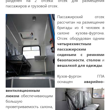
разделен на 2 отсека: отсек для размещения
пассажиров и грузовой отсек.
Пассажирский отсек
рассчитан на размещение
бригады из 4 человек в
салоне кузова-фургона.
Отсек оборудован одним
четырехместным
пассажирским
сиденьем с ремнями
безопасности
,
столом
и
вешалкой для одежды
.
Кузов-фургон ГПА
оснащен
аварийно-
вентиляционным
люком
обеспечивающим
большую
проветриваемость салона,