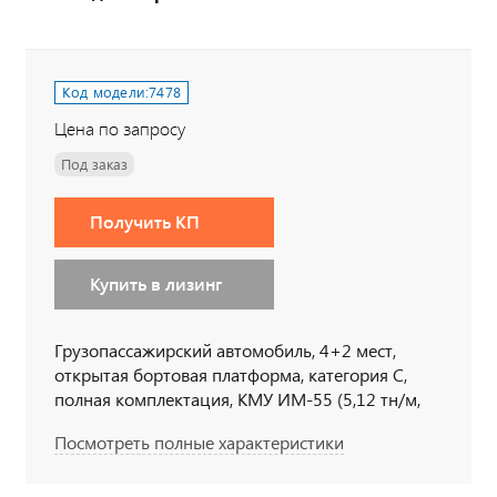
Код модели:
7478
Цена по запросу
Под заказ
Получить КП
Купить в лизинг
Грузопассажирский автомобиль, 4+2 мест,
открытая бортовая платформа, категория С,
полная комплектация, КМУ ИМ-55 (5,12 тн/м,
2050 кг на 2,5м, 6,78 м), 6х6, 300 л.с., дв. 740,
Посмотреть полные характеристики
КП-154