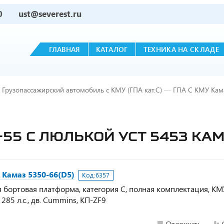
0
ust@severest.ru
ГЛАВНАЯ
КАТАЛОГ
ТЕХНИКА НА СКЛАДЕ
Грузопассажирский автомобиль с КМУ (ГПА кат.С)
—
ГПА С КМУ Кама
М-55 С ЛЮЛЬКОЙ УСТ 5453 КАМ
 Камаз 5350-66(D5)
Код:
6357
я бортовая платформа, категория С, полная комплектация, К
, 285 л.с., дв. Cummins, КП-ZF9
Отложить