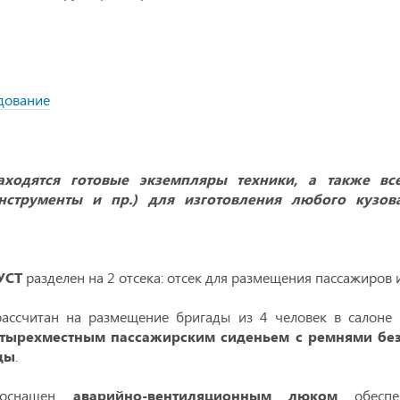
дование
ходятся готовые экземпляры техники, а также в
 инструменты и пр.) для изготовления любого кузо
УСТ
разделен на 2 отсека: отсек для размещения пассажиров и
ассчитан на размещение бригады из 4 человек в салоне 
тырехместным пассажирским сиденьем с ремнями бе
ды
.
 оснащен
аварийно-вентиляционным люком
обеспе