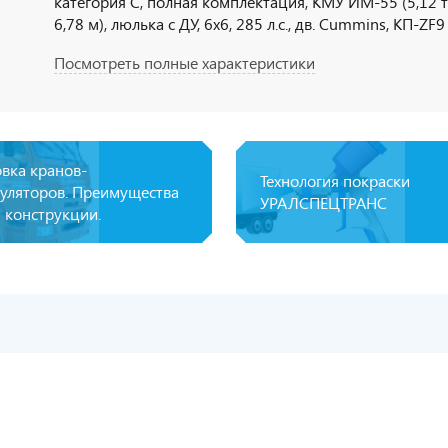
категория С, полная комплектация, КМУ ИМ-55 (5,12 тн
6,78 м), люлька с ДУ, 6х6, 285 л.с., дв. Cummins, КП-ZF9
Посмотреть полные характеристики
овка кранов-
Технология покраски
уляторов. Преимущества
УРАЛСПЕЦТРАНС
 конструкции.