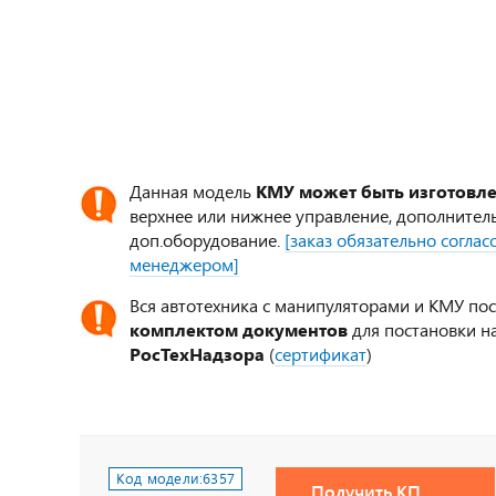
Данная модель
КМУ может быть изготовл
верхнее или нижнее управление, дополнител
доп.оборудование.
[заказ обязательно согла
менеджером]
Вся автотехника с манипуляторами и КМУ по
комплектом документов
для постановки на
РосТехНадзора
(
сертификат
)
Код модели:
6357
Получить КП