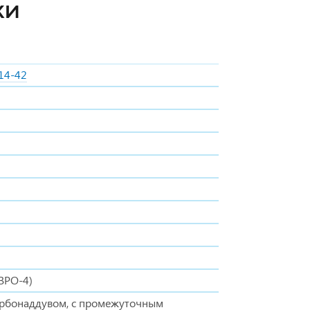
КИ
14-42
ВРО-4)
урбонаддувом, с промежуточным