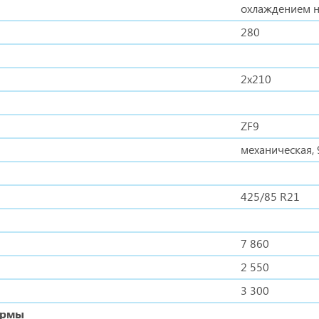
охлаждением н
280
2х210
ZF9
механическая, 
425/85 R21
7 860
2 550
3 300
ормы