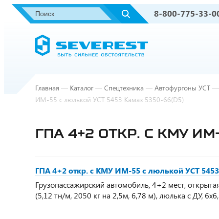
8-800-775-33-0
Главная
—
Каталог
—
Спецтехника
—
Автофургоны УСТ
—
ИМ-55 с люлькой УСТ 5453 Камаз 5350-66(D5)
ГПА 4+2 ОТКР. С КМУ И
ГПА 4+2 откр. с КМУ ИМ-55 с люлькой УСТ 5453
Грузопассажирский автомобиль, 4+2 мест, открыта
(5,12 тн/м, 2050 кг на 2,5м, 6,78 м), люлька с ДУ, 6х6