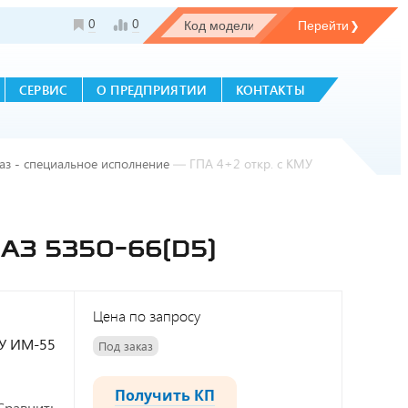
0
0
СЕРВИС
О ПРЕДПРИЯТИИ
КОНТАКТЫ
з - специальное исполнение
—
ГПА 4+2 откр. с КМУ
АЗ 5350-66(D5)
Цена по запросу
МУ ИМ-55
Под заказ
Получить КП
Сравнить