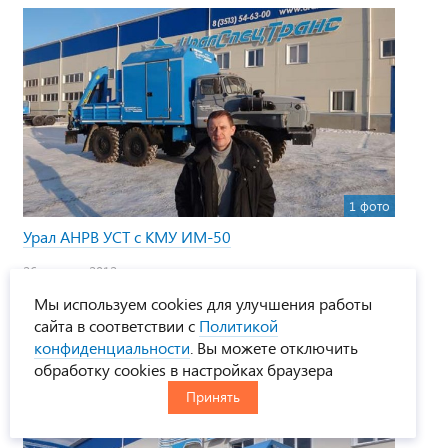
1 фото
Урал АНРВ УСТ с КМУ ИМ-50
26 января 2012
Способ доставки:
Мы используем cookies для улучшения работы
сайта в соответствии с
Политикой
Покупатель из:
Москва
конфиденциальности
. Вы можете отключить
Место работы:
обработку cookies в настройках браузера
Принять