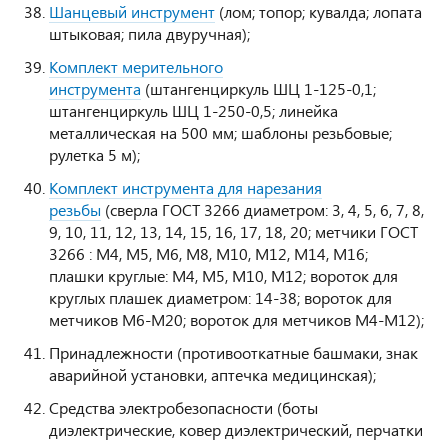
Шанцевый инструмент
(лом; топор; кувалда; лопата
штыковая; пила двуручная);
Комплект мерительного
инструмента
(штангенциркуль ШЦ 1-125-0,1;
штангенциркуль ШЦ 1-250-0,5; линейка
металлическая на 500 мм; шаблоны резьбовые;
рулетка 5 м);
Комплект инструмента для нарезания
резьбы
(cверла ГОСТ 3266 диаметром: 3, 4, 5, 6, 7, 8,
9, 10, 11, 12, 13, 14, 15, 16, 17, 18, 20; метчики ГОСТ
3266 : М4, М5, М6, М8, М10, М12, М14, М16;
плашки круглые: М4, М5, М10, М12; вороток для
круглых плашек диаметром: 14-38; вороток для
метчиков М6-М20; вороток для метчиков М4-М12);
Принадлежности (противооткатные башмаки, знак
аварийной установки, аптечка медицинская);
Средства электробезопасности (боты
диэлектрические, ковер диэлектрический, перчатки