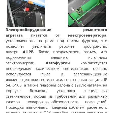
Электрооборудование ремонтного
агрегата
питается от
электрогенератора
,
установленного на раме под полом фургона, что
позволяет увеличить рабочее пространство
внутри
АНРВ
. Также предусмотрен разъем для
подключения внешнего источника
электроэнергии.
Автофургон
комплектуется
необходимым количеством светильников: обычно
используются пыле и влагозащищенные
люминесцентные светильники, со степенью защиты IP
54, IP 65, а также плафоны салона с выключателем на
корпусе. Возможна установка специальных
светильников, исходя из требований для различных
классов пожаровзрывобезопасности помещений.
Проводка выполняется медным кабелем расчетного
сечения открыто в ПВХ коробах, которая сводится в