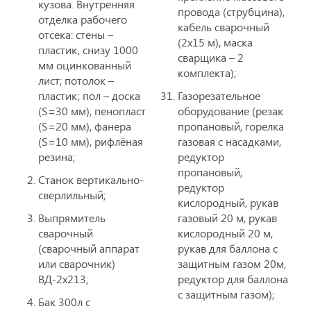
кузова. Внутренняя
провода (струбцина),
отделка рабочего
кабель сварочный
отсека: стены –
(2х15 м), маска
пластик, снизу 1000
сварщика – 2
мм оцинкованный
комплекта);
лист; потолок –
пластик; пол – доска
Газорезательное
(S=30 мм), пенопласт
оборудование (резак
(S=20 мм), фанера
пропановый, горелка
(S=10 мм), рифлёная
газовая с насадками,
резина;
редуктор
пропановый,
Станок вертикально-
редуктор
сверлильный;
кислородный, рукав
Выпрямитель
газовый 20 м, рукав
сварочный
кислородный 20 м,
(сварочный аппарат
рукав для баллона с
или сварочник)
защитным газом 20м,
ВД-2х213;
редуктор для баллона
с защитным газом);
Бак 300л с