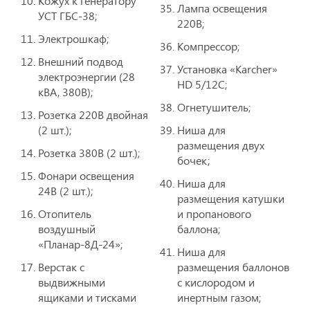
Кожух к генератору
Лампа освещения
УСТ ГБС-38;
220В;
Электрошкаф;
Компрессор;
Внешний подвод
Установка «Karcher»
электроэнергии (28
HD 5/12C;
кВА, 380В);
Огнетушитель;
Розетка 220В двойная
(2 шт.);
Ниша для
размещения двух
Розетка 380В (2 шт.);
бочек;
Фонари освещения
Ниша для
24В (2 шт.);
размещения катушки
Отопитель
и пропанового
воздушный
баллона;
«Планар-8Д-24»;
Ниша для
Верстак с
размещения баллонов
выдвижными
с кислородом и
ящиками и тисками
инертным газом;