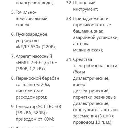
подогревом воды;
Шанцевый
инструмент;
Точильно-
шлифовальный
Принадлежности
станок;
(противооткатные
башмаки, знак
Пускозарядное
аварийной установки,
устройство
аптечка
«КЕДР-650» (220В);
медицинская);
Агрегат насосный
Средства
«НМШ 2-40-1,6/16»
электробезопасности
(380В; 1,2 кВт);
(боты
Переносной барабан
диэлектрические,
со шлангом 20м,
ковёр
пистолетом и
диэлектрический,
расходомером;
перчатки резиновые
диэлектрические,
Генератор УСТ ГБС-38
огнетушитель, штыри
(38 кВА, 380В) с
заземления (3 шт.) с
приводом от КОМ;
проводом 10 п. м.);