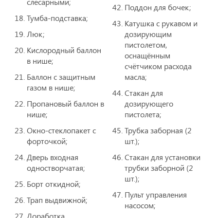
слесарными;
Поддон для бочек;
Тумба-подставка;
Катушка с рукавом и
Люк;
дозирующим
пистолетом,
Кислородный баллон
оснащённым
в нише;
счётчиком расхода
Баллон с защитным
масла;
газом в нише;
Стакан для
Пропановый баллон в
дозирующего
нише;
пистолета;
Окно-стеклопакет с
Трубка заборная (2
форточкой;
шт.);
Дверь входная
Стакан для установки
одностворчатая;
трубки заборной (2
шт.);
Борт откидной;
Пульт управления
Трап выдвижной;
насосом;
Доработка