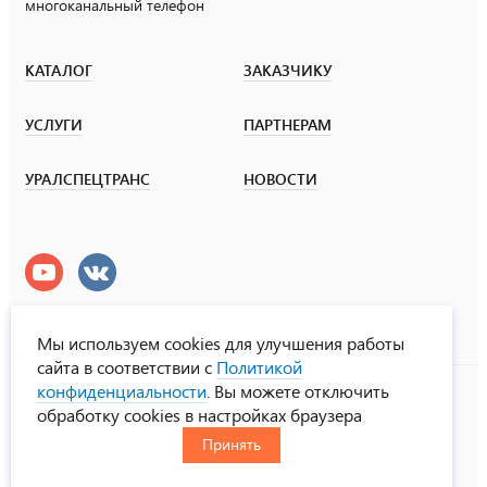
многоканальный телефон
КАТАЛОГ
ЗАКАЗЧИКУ
УСЛУГИ
ПАРТНЕРАМ
УРАЛСПЕЦТРАНС
НОВОСТИ
Мы используем cookies для улучшения работы
сайта в соответствии с
Политикой
УралСпецТранс
конфиденциальности
. Вы можете отключить
© ООО «Урал СТ», 2000-2026
обработку cookies в настройках браузера
Политика конфиденциальности
Принять
RUS
ENG
CHN