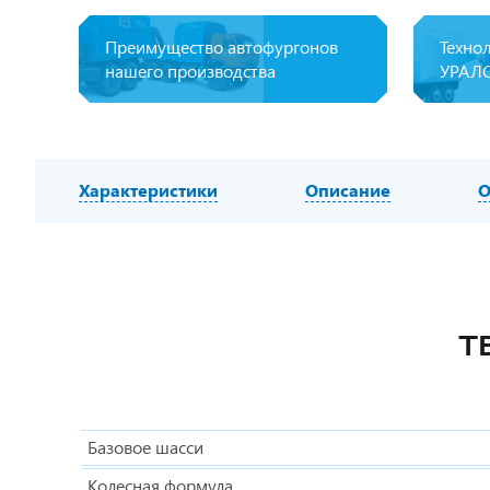
Преимущество автофургонов
Техно
нашего производства
УРАЛ
Характеристики
Описание
О
Т
Базовое шасси
Колесная формула