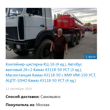
1 фото
Контейнер-цистерна КЦ-16 (4 ед.), Автобус
вахтовый 26+2 Камаз 43118-50 УСТ (3 ед.),
Маслостанция Камаз 43118-50 с КМУ ИМ-150 УСТ,
АЦПТ-10НО Камаз 43118-50 УСТ (4 ед.)
13 сентября 2019
Способ доставки:
Самовывоз
Покупатель из:
Москва