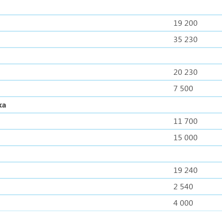
19 200
35 230
20 230
7 500
ка
11 700
15 000
19 240
2 540
4 000