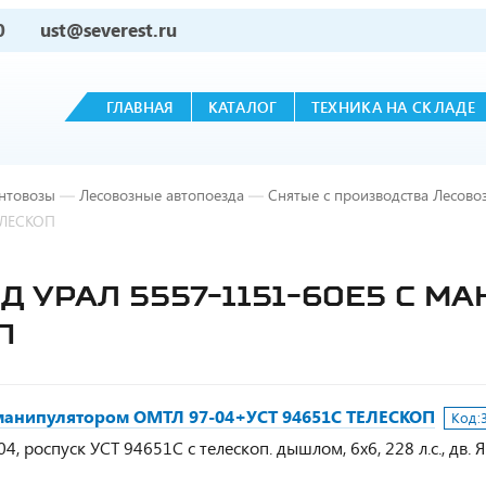
0
ust@severest.ru
ГЛАВНАЯ
КАТАЛОГ
ТЕХНИКА НА СКЛАДЕ
нтовозы
—
Лесовозные автопоезда
—
Снятые с производства Лесово
ЕЛЕСКОП
 УРАЛ 5557-1151-60Е5 С МА
П
 манипулятором ОМТЛ 97-04+УСТ 94651С ТЕЛЕСКОП
Код:
 роспуск УСТ 94651С с телескоп. дышлом, 6х6, 228 л.с., дв. 