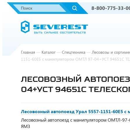
8-800-775-33-0
Главная
—
Каталог
—
Спецтехника
—
Лесовозы и сортиме
1151-60Е5 с манипулятором ОМТЛ 97-04+УСТ 94651С Т
ЛЕСОВОЗНЫЙ АВТОПОЕЗД
04+УСТ 94651С ТЕЛЕСКО
Лесовозный автопоезд Урал 5557-1151-60Е5 с
Лесовозный автопоезд с манипулятором ОМТЛ-97-04,
ЯМЗ