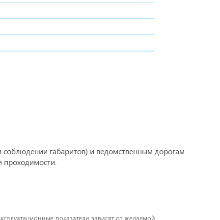
и соблюдении габаритов) и ведомственным дорогам
и проходимости.
 эксплуатационные показатели зависят от желаемой