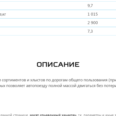
9,7
,кг
1 015
2 900
7,3
ОПИСАНИЕ
 сортиментов и хлыстов по дорогам общего пользования (пр
ых позволяет автопоезду полной массой двигаться без потер
 данной странице,
носят справочный характер
, т.к. параметры и иные