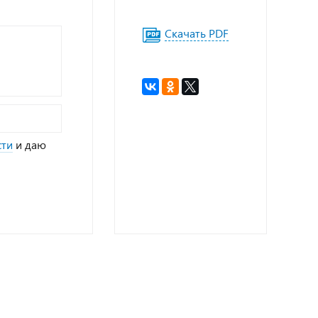
Скачать PDF
сти
и даю