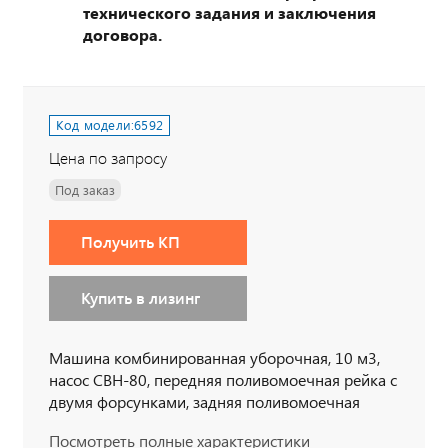
технического задания и заключения
договора.
Код модели:
6592
Цена по запросу
Под заказ
Получить КП
Купить в лизинг
Машина комбинированная уборочная, 10 м3,
насос СВН-80, передняя поливомоечная рейка с
двумя форсунками, задняя поливомоечная
рейка с двумя форсунками, 8 рукавов, 6х6, 300
Посмотреть полные характеристики
л.с., дв. 740, КП 154, спальное место