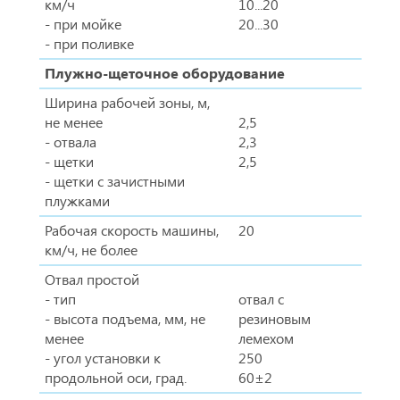
км/ч
10...20
- при мойке
20...30
- при поливке
Плужно-щеточное оборудование
Ширина рабочей зоны, м,
не менее
2,5
- отвала
2,3
- щетки
2,5
- щетки с зачистными
плужками
Рабочая скорость машины,
20
км/ч, не более
Отвал простой
- тип
отвал с
- высота подъема, мм, не
резиновым
менее
лемехом
- угол установки к
250
продольной оси, град.
60±2