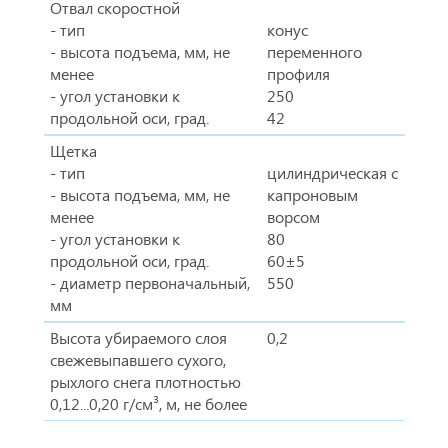
Отвал скоростной
- тип
конус
- высота подъема, мм, не
переменного
менее
профиля
- угол установки к
250
продольной оси, град.
42
Щетка
- тип
цилиндрическая с
- высота подъема, мм, не
капроновым
менее
ворсом
- угол установки к
80
продольной оси, град.
60±5
- диаметр первоначальный,
550
мм
Высота убираемого слоя
0,2
свежевыпавшего сухого,
рыхлого снега плотностью
0,12...0,20 г/см³, м, не более