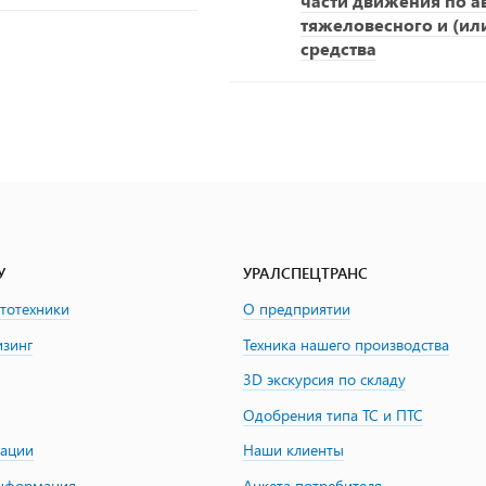
части движения по 
тяжеловесного и (ил
средства
У
УРАЛСПЕЦТРАНС
втотехники
О предприятии
изинг
Техника нашего производства
3D экскурсия по складу
Одобрения типа ТС и ПТС
зации
Наши клиенты
информация
Анкета потребителя