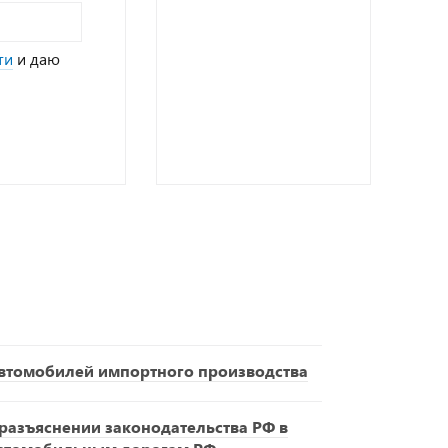
ти
и даю
втомобилей импортного производства
азъяснении законодательства РФ в