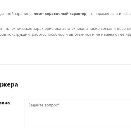
 данной странице,
носят справочный характер
, т.к. параметры и иные
енять технические характеристики автотехники, а также состав и пере
ов конструкции, работоспособности автотехники и не изменяют ее на
джера
евна
Задайте
вопрос*