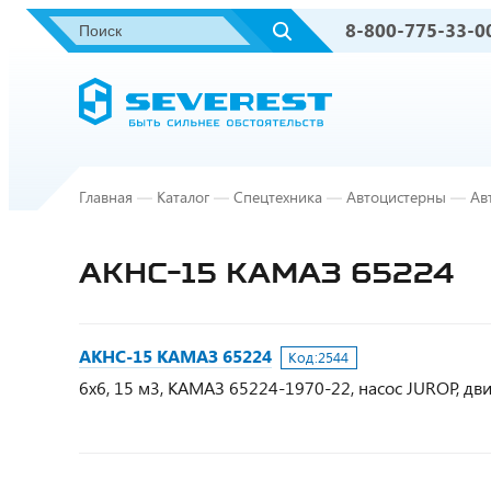
8-800-775-33-0
Главная
—
Каталог
—
Спецтехника
—
Автоцистерны
—
Ав
АКНС-15 КАМАЗ 65224
АКНС-15 КАМАЗ 65224
Код:
2544
6х6, 15 м3, КАМАЗ 65224-1970-22, насос JUROP, дв