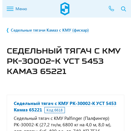
Меню
Седельные тягачи Камаз с КМУ (фискар)
СЕДЕЛЬНЫЙ ТЯГАЧ С КМУ
РК-30002-K УСТ 5453
КАМАЗ 65221
Седельный тягач с КМУ РК-30002-K УСТ 5453
Камаз 65221
Код:
6618
Седельный тягач с КМУ Palfinger (Палфингер)
РК-30002-K (27,2 тн/м, 6800 кг на 4,0 м, 8,0 м),
доп. опоры, 6х6, 400 л.с., дв. 740, КП ZF16,