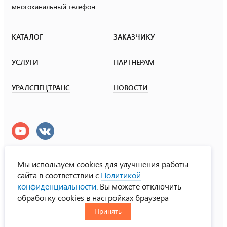
многоканальный телефон
КАТАЛОГ
ЗАКАЗЧИКУ
УСЛУГИ
ПАРТНЕРАМ
УРАЛСПЕЦТРАНС
НОВОСТИ
Мы используем cookies для улучшения работы
сайта в соответствии с
Политикой
УралСпецТранс
конфиденциальности
. Вы можете отключить
© ООО «Урал СТ», 2000-2026
обработку cookies в настройках браузера
Политика конфиденциальности
Принять
RUS
ENG
CHN