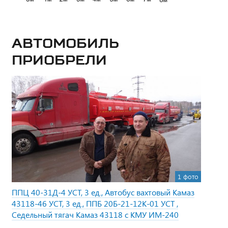
Автомобиль
приобрели
1 фото
ППЦ 40-31Д-4 УСТ, 3 ед., Автобус вахтовый Камаз
43118-46 УСТ, 3 ед., ППБ 20Б-21-12К-01 УСТ ,
Седельный тягач Камаз 43118 с КМУ ИМ-240