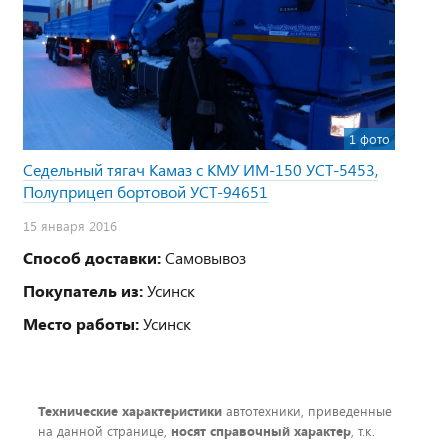
1 фото
Седельный тягач Камаз с КМУ ИМ-150 УСТ-5453,
Полуприцеп бортовой УСТ-94651
15 января 2016
Способ доставки:
Самовывоз
Покупатель из:
Усинск
Место работы:
Усинск
Технические характеристики
автотехники, приведенные
на данной странице,
носят справочный характер
, т.к.