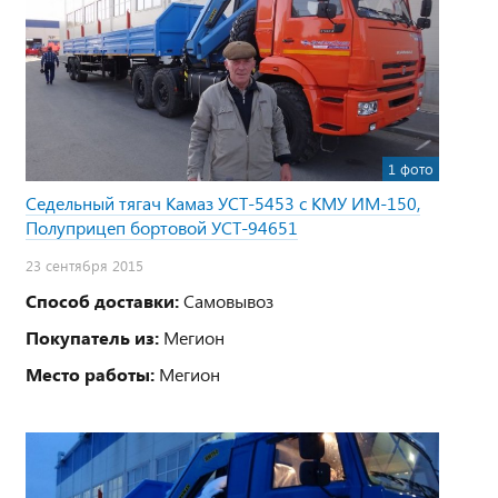
1 фото
Седельный тягач Камаз УСТ-5453 с КМУ ИМ-150,
Полуприцеп бортовой УСТ-94651
23 сентября 2015
Способ доставки:
Самовывоз
Покупатель из:
Мегион
Место работы:
Мегион