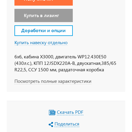
Купить в лизинг
Доработки и опции
Купить навеску отдельно
6х6, кабина Х3000, двигатель WP12.430E50
(430л.с.), КПП 12JSDX220A-B, двускатная,385/65
R22,5, ССУ 1500 мм, раздаточная коробка
ZQC2000, ретардер, кондиционер,
Посмотреть полные характеристики
электростеклоподъемники, электроподогрев
зеркал, центр. замок, круиз-контроль, сиденье
водителя регулируемое на пневмоподвеске,
алюминиевый топливный бак 600л., WABCO
ABS, МОБ, МКБ, КМУ ИМ-150N (14,3 тн/м, 6100
Скачать PDF
кг на 1,69 м, 8,1 м), ПЖД
Поделиться