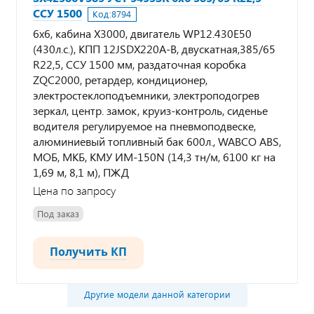
ССУ 1500
Код:
8794
6х6, кабина Х3000, двигатель WP12.430E50
(430л.с.), КПП 12JSDX220A-B, двускатная,385/65
R22,5, ССУ 1500 мм, раздаточная коробка
ZQC2000, ретардер, кондиционер,
электростеклоподъемники, электроподогрев
зеркал, центр. замок, круиз-контроль, сиденье
водителя регулируемое на пневмоподвеске,
алюминиевый топливный бак 600л., WABCO ABS,
МОБ, МКБ, КМУ ИМ-150N (14,3 тн/м, 6100 кг на
1,69 м, 8,1 м), ПЖД
Цена по запросу
Под заказ
Получить КП
Другие модели данной категории