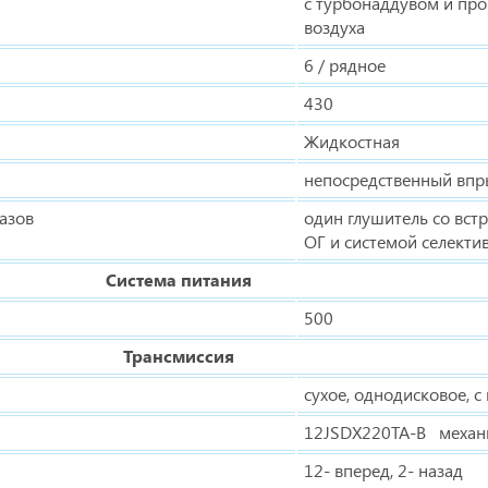
с турбонаддувом и п
воздуха
6 / рядное
430
Жидкостная
непосредственный впр
азов
один глушитель со вст
ОГ и системой селекти
Система питания
500
Трансмиссия
сухое, однодисковое, 
12JSDX220TA-B механи
12- вперед, 2- назад