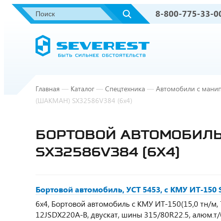
8-800-775-33-0
Главная
—
Каталог
—
Спецтехника
—
Автомобили с мани
(ШАКМАН) SX32586V384 (6х4)
БОРТОВОЙ АВТОМОБИЛЬ, 
SX32586V384 (6Х4)
Бортовой автомобиль, УСТ 5453, с КМУ ИТ-15
6х4, Бортовой автомобиль с КМУ ИТ-150(15,0 тн/м, 7
12JSDX220A-B, двускат, шины 315/80R22.5, алюм.т