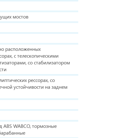
дущих мостов
ьно расположенных
сорах, с телескопическими
тизаторами, со стабилизатором
сти
липтических рессорах, со
ечной устойчивости на заднем
д ABS WABCO, тормозные
 барабанные