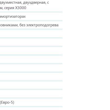
вухместная, двухдверная, с
м, серия X3000
 амортизаторах
ловниками, без электроподогрева
(Евро-5)