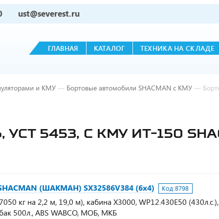
0
ust@severest.ru
ГЛАВНАЯ
КАТАЛОГ
ТЕХНИКА НА СКЛАДЕ
пуляторами и КМУ
—
Бортовые автомобили SHACMAN с КМУ
—
Борт
УСТ 5453, С КМУ ИТ-150 SH
0 SHACMAN (ШАКМАН) SX32586V384 (6х4)
Код:
8798
050 кг на 2,2 м, 19,0 м), кабина Х3000, WP12.430E50 (430л.с.)
/бак 500л., ABS WABCO, МОБ, МКБ