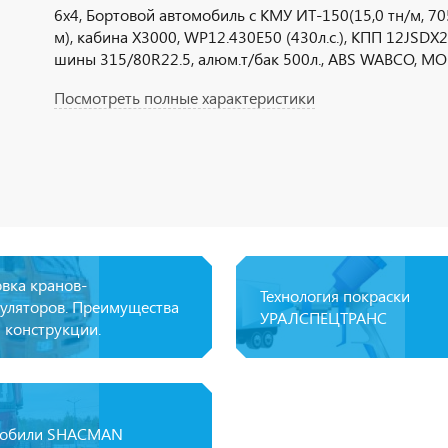
6х4, Бортовой автомобиль с КМУ ИТ-150(15,0 тн/м, 7050
м), кабина Х3000, WP12.430E50 (430л.с.), КПП 12JSDX2
шины 315/80R22.5, алюм.т/бак 500л., ABS WABCO, МО
Посмотреть полные характеристики
овка кранов-
Технология покраски
уляторов. Преимущества
УРАЛСПЕЦТРАНС
 конструкции.
мобили SHACMAN