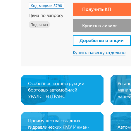
Код модели:
8798
Получить КП
Цена по запросу
Под заказ
Купить в лизинг
Доработки и опции
Купить навеску отдельно
Особенности конструкции
Устан
бортовых автомобилей
манип
УРАЛСПЕЦТРАНС
нашей
Преимущества складных
гидравлических КМУ Инман-
Авто