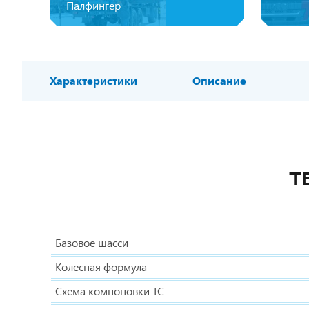
Палфингер
Характеристики
Описание
Т
Базовое шасси
Колесная формула
Схема компоновки ТС