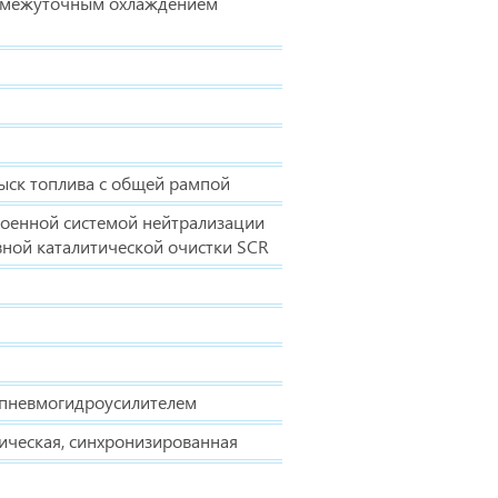
ромежуточным охлаждением
ыск топлива с общей рампой
роенной системой нейтрализации
вной каталитической очистки SCR
с пневмогидроусилителем
ческая, синхронизированная