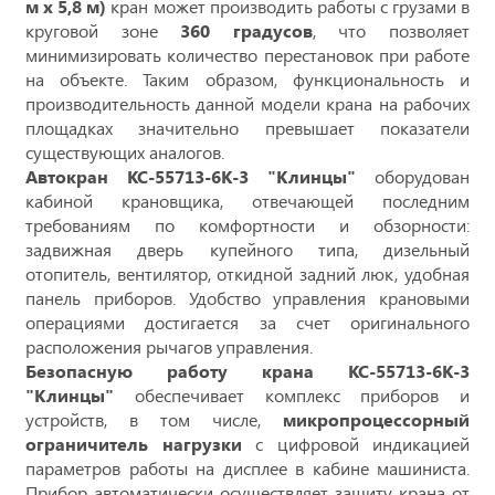
м х 5,8 м)
кран может производить работы с грузами в
круговой зоне
360 градусов
, что позволяет
минимизировать количество перестановок при работе
на объекте. Таким образом, функциональность и
производительность данной модели крана на рабочих
площадках значительно превышает показатели
существующих аналогов.
Автокран КС-55713-6К-3 "Клинцы"
оборудован
кабиной крановщика, отвечающей последним
требованиям по комфортности и обзорности:
задвижная дверь купейного типа, дизельный
отопитель, вентилятор, откидной задний люк, удобная
панель приборов. Удобство управления крановыми
операциями достигается за счет оригинального
расположения рычагов управления.
Безопасную работу крана КС-55713-6К-3
"Клинцы"
обеспечивает комплекс приборов и
устройств, в том числе,
микропроцессорный
ограничитель нагрузки
с цифровой индикацией
параметров работы на дисплее в кабине машиниста.
Прибор автоматически осуществляет защиту крана от