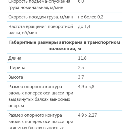
Скорость подъема-опускания
6,0
груза номинальная, м/мин
Скорость посадки груза, м/мин
не более 0,2
Частота вращения поворотной
до 1,4
части, об/мин
Габаритные размеры автокрана в транспортном
положении, м
Длина
11,8
Ширина
2,5
Высота
3,7
Размер опорного контура
4,9 х 5,8
вдоль х поперек оси шасси при
выдвинутых балках выносных
опор, м
Размер опорного контура
4,9 х 2,27
вдоль х поперек оси шасси при
втянутых балках выносных