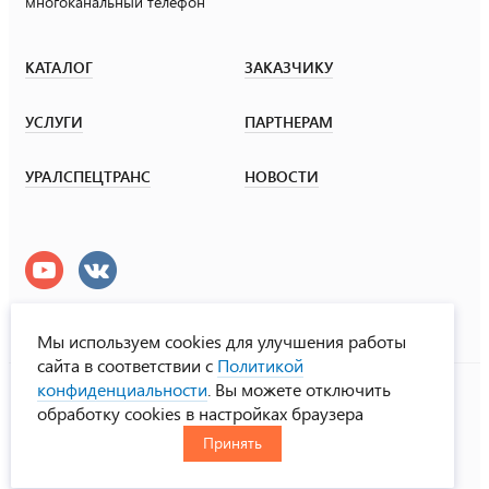
многоканальный телефон
КАТАЛОГ
ЗАКАЗЧИКУ
УСЛУГИ
ПАРТНЕРАМ
УРАЛСПЕЦТРАНС
НОВОСТИ
Мы используем cookies для улучшения работы
сайта в соответствии с
Политикой
УралСпецТранс
конфиденциальности
. Вы можете отключить
© ООО «Урал СТ», 2000-2026
обработку cookies в настройках браузера
Политика конфиденциальности
Принять
RUS
ENG
CHN