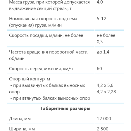
Масса груза, при которой допускается
4,0
выдвижение секций стрелы, т
Номинальная скорость подъема
5-12
(опускания) груза, м/мин
Скорость посадки, м/мин, не более
не более
0,3
Частота вращения поворотной части,
до 1,4
об/мин
Скорость передвижения, км/ч
60
Опорный контур, м
- при выдвинутых балках выносных
4,2 x 5,6
опор
4,2 х 2,28
- при втянутых балках выносных опор
Габаритные размеры
Длина, мм
12 000
Ширина, мм
2 500