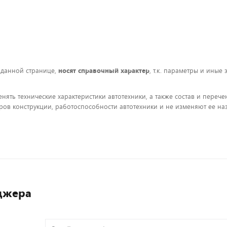
 данной странице,
носят справочный характер
, т.к. параметры и иные
енять технические характеристики автотехники, а также состав и пере
ов конструкции, работоспособности автотехники и не изменяют ее на
джера
Задайте