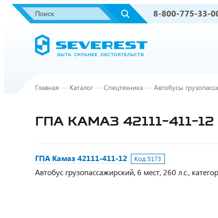
8-800-775-33-0
Главная
—
Каталог
—
Спецтехника
—
Автобусы грузопасса
ГПА КАМАЗ 42111-411-12
ГПА Камаз 42111-411-12
Код:
5173
Автобус грузопассажирский, 6 мест, 260 л.с., категори