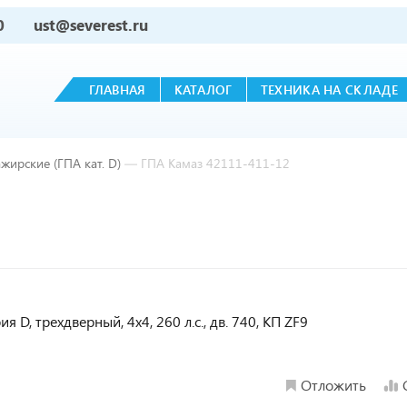
0
ust@severest.ru
ГЛАВНАЯ
КАТАЛОГ
ТЕХНИКА НА СКЛАДЕ
жирские (ГПА кат. D)
—
ГПА Камаз 42111-411-12
я D, трехдверный, 4х4, 260 л.с., дв. 740, КП ZF9
Отложить