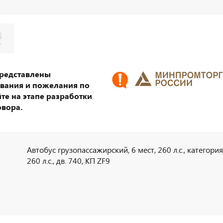
представлены
ования и пожелания по
те на этапе разработки
овора.
Автобус грузопассажирский, 6 мест, 260 л.с., категория
260 л.с., дв. 740, КП ZF9