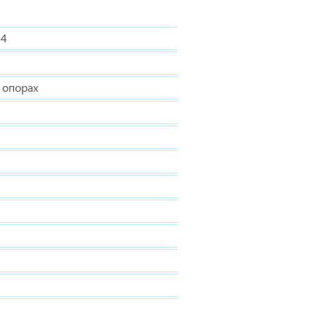
84
 опорах