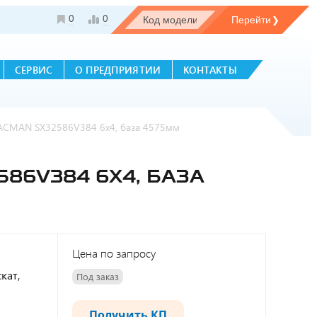
0
0
СЕРВИС
О ПРЕДПРИЯТИИ
КОНТАКТЫ
HACMAN SX32586V384 6х4, база 4575мм
86V384 6Х4, БАЗА
Цена по запросу
кат,
Под заказ
Получить КП