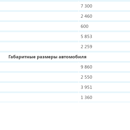
7 300
2 460
600
5 853
2 259
Габаритные размеры автомобиля
9 860
2 550
3 951
1 360