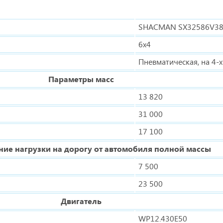
SHACMAN SX32586V3
6x4
Пневматическая, на 4-х
Параметры масс
13 820
31 000
17 100
ие нагрузки на дорогу от автомобиля полной массы
7 500
23 500
Двигатель
WP12.430E50