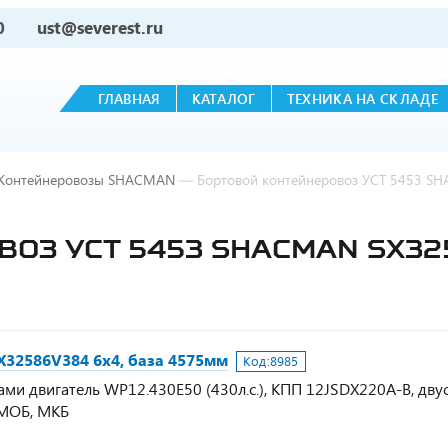
0
ust@severest.ru
ГЛАВНАЯ
КАТАЛОГ
ТЕХНИКА НА СКЛАДЕ
Контейнеровозы SHACMAN
—
Бортовой контейнеровоз УСТ 5453 S
ОЗ УСТ 5453 SHACMAN SX325
32586V384 6х4, база 4575мм
Код:
8985
и двигатель WP12.430E50 (430л.с.), КПП 12JSDX220A-B, двус
 МОБ, МКБ