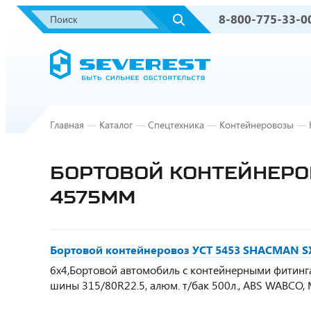
8-800-775-33-0
Главная
—
Каталог
—
Спецтехника
—
Контейнеровозы
—
БОРТОВОЙ КОНТЕЙНЕРОВ
4575ММ
Бортовой контейнеровоз УСТ 5453 SHACMAN SX
6х4,Бортовой автомобиль с контейнерными фитингам
шины 315/80R22.5, алюм. т/бак 500л., ABS WABCO,