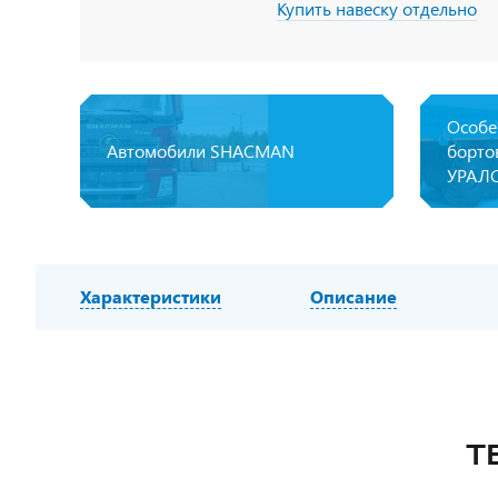
Купить навеску отдельно
Особе
Автомобили SHACMAN
борто
УРАЛ
Характеристики
Описание
Т