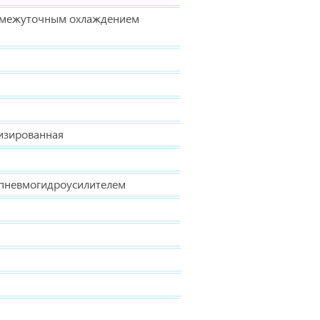
омежуточным охлаждением
изированная
с пневмогидроусилителем