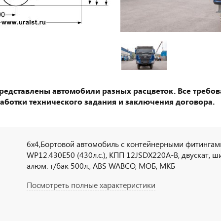
представлены автомобили разных расцветок. Все требов
аботки технического задания и заключения договора.
6х4,Бортовой автомобиль с контейнерными фитингам
WP12.430E50 (430л.с.), КПП 12JSDX220A-B, двускат, ш
алюм. т/бак 500л., ABS WABCO, МОБ, МКБ
Посмотреть полные характеристики