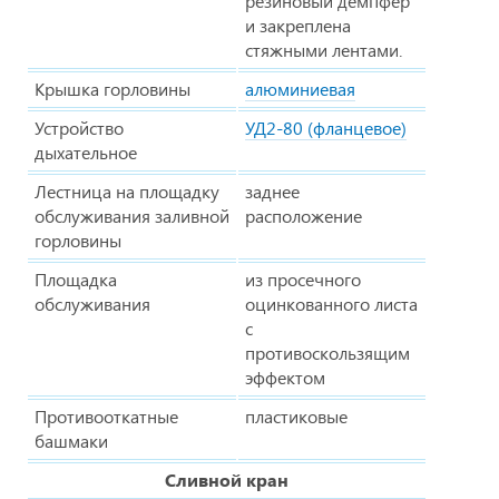
резиновый демпфер
и закреплена
стяжными лентами.
Крышка горловины
алюминиевая
Устройство
УД2-80 (фланцевое)
дыхательное
Лестница на площадку
заднее
обслуживания заливной
расположение
горловины
Площадка
из просечного
обслуживания
оцинкованного листа
с
противоскользящим
эффектом
Противооткатные
пластиковые
башмаки
Сливной кран