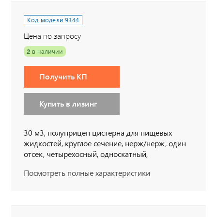
Код модели:
9344
Цена по запросу
2
в наличии
Получить КП
Купить в лизинг
30 м3, полуприцеп цистерна для пищевых
жидкостей, круглое сечение, нерж/нерж, один
отсек, четырехосный, односкатный,
пневматическая подвеска, две подъемные оси,
Посмотреть полные характеристики
АБС, утепление 150 мм