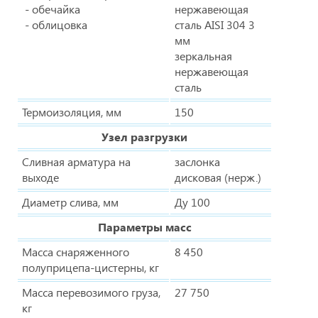
- обечайка
нержавеющая
- облицовка
сталь AISI 304 3
мм
зеркальная
нержавеющая
сталь
Термоизоляция, мм
150
Узел разгрузки
Сливная арматура на
заслонка
выходе
дисковая (нерж.)
Диаметр слива, мм
Ду 100
Параметры масс
Масса снаряженного
8 450
полуприцепа-цистерны, кг
Масса перевозимого груза,
27 750
кг