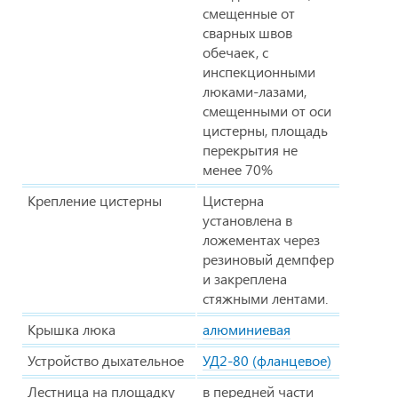
смещенные от
сварных швов
обечаек, с
инспекционными
люками-лазами,
смещенными от оси
цистерны, площадь
перекрытия не
менее 70%
Крепление цистерны
Цистерна
установлена в
ложементах через
резиновый демпфер
и закреплена
стяжными лентами.
Крышка люка
алюминиевая
Устройство дыхательное
УД2-80 (фланцевое)
Лестница на площадку
в передней части