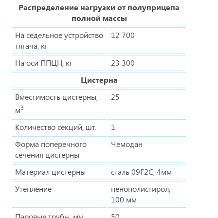
Распределение нагрузки от полуприцепа
полной массы
На седельное устройство
12 700
тягача, кг
На оси ППЦН, кг
23 300
Цистерна
Вместимость цистерны,
25
3
м
Количество секций, шт.
1
Форма поперечного
Чемодан
сечения цистерны
Материал цистерны
сталь 09Г2С, 4мм
Утепление
пенополистирол,
100 мм
Паровые трубы, мм,
50