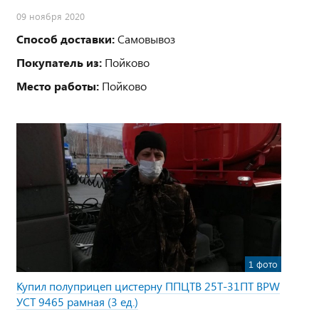
09 ноября 2020
Способ доставки:
Самовывоз
Покупатель из:
Пойково
Место работы:
Пойково
1 фото
Купил полуприцеп цистерну ППЦТВ 25Т-31ПТ BPW
УСТ 9465 рамная (3 ед.)