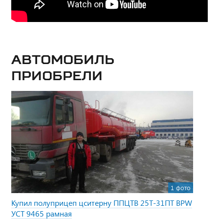
Автомобиль
приобрели
1 фото
Купил полуприцеп цситерну ППЦТВ 25Т-31ПТ BPW
УСТ 9465 рамная