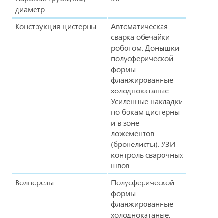
диаметр
Конструкция цистерны
Автоматическая
сварка обечайки
роботом. Донышки
полусферической
формы
фланжированные
холоднокатаные.
Усиленные накладки
по бокам цистерны
и в зоне
ложементов
(бронелисты). УЗИ
контроль сварочных
швов.
Волнорезы
Полусферической
формы
фланжированные
холоднокатаные,