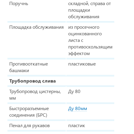
Поручнь
складной, справа от
площадки
обслуживания
Площадка обслуживания
из просечного
оцинкованного
листа с
противоскользящим
эффектом
Противооткатные
пластиковые
башмаки
Трубопровод слива
Трубопровод цистерны,
Ду 80
мм
Быстроразъемные
Ду 80мм
соединения (БРС)
Пенал для рукавов
пластик