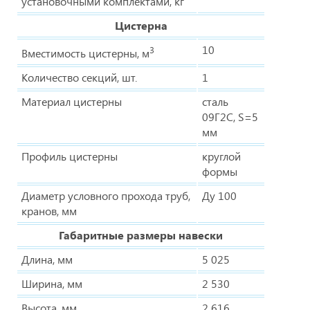
установочными комплектами, кг
Цистерна
10
3
Вместимость цистерны, м
Количество секций, шт.
1
Материал цистерны
сталь
09Г2С, S=5
мм
Профиль цистерны
круглой
формы
Диаметр условного прохода труб,
Ду 100
кранов, мм
Габаритные размеры навески
Длина, мм
5 025
Ширина, мм
2 530
Высота, мм
2 616