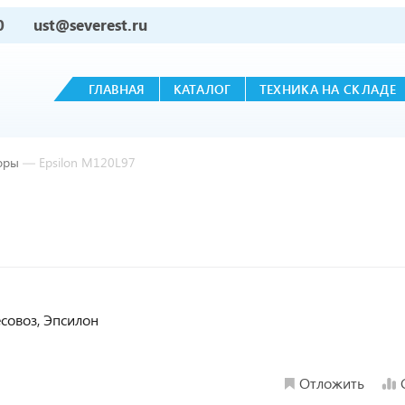
0
ust@severest.ru
ГЛАВНАЯ
КАТАЛОГ
ТЕХНИКА НА СКЛАДЕ
оры
—
Epsilon М120L97
есовоз, Эпсилон
Отложить