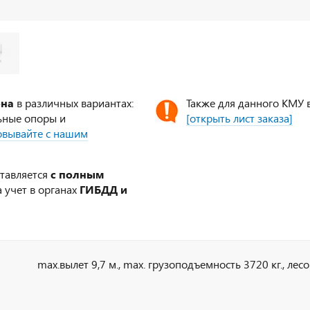
ена
в различных вариантах:
Также для данного КМУ 
ьные опоры и
[открыть лист заказа]
совывайте с нашим
ставляется
с полным
 учет в органах
ГИБДД и
max.вылет 9,7 м., max. грузоподъемность 3720 кг., лес