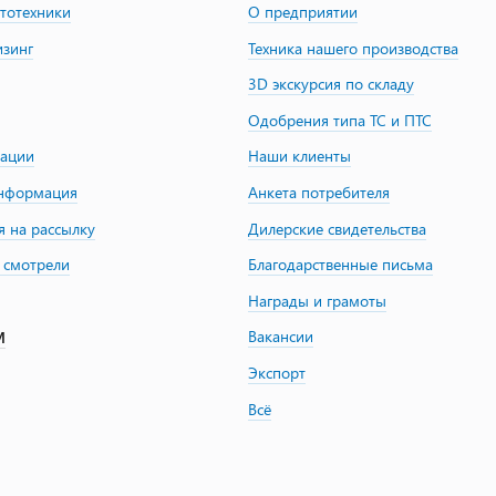
втотехники
О предприятии
изинг
Техника нашего производства
3D экскурсия по складу
Одобрения типа ТС и ПТС
зации
Наши клиенты
информация
Анкета потребителя
я на рассылку
Дилерские свидетельства
 смотрели
Благодарственные письма
Награды и грамоты
Вакансии
М
Экспорт
Всё