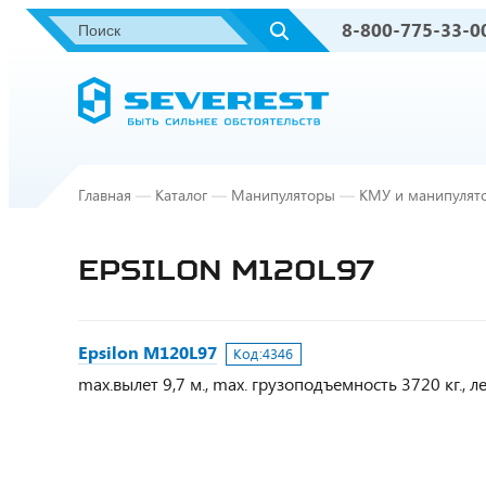
8-800-775-33-0
Главная
—
Каталог
—
Манипуляторы
—
КМУ и манипулят
EPSILON М120L97
Epsilon М120L97
Код:
4346
max.вылет 9,7 м., max. грузоподъемность 3720 кг., л