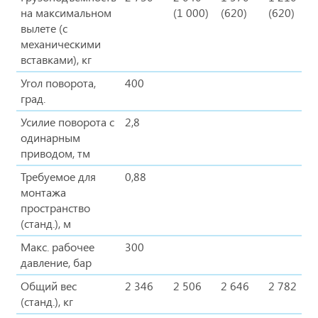
на максимальном
(1 000)
(620)
(620)
вылете (с
механическими
вставками), кг
Угол поворота,
400
град.
Усилие поворота с
2,8
одинарным
приводом, тм
Требуемое для
0,88
монтажа
пространство
(станд.), м
Макс. рабочее
300
давление, бар
Общий вес
2 346
2 506
2 646
2 782
(станд.), кг