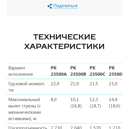
Поделиться
ТЕХНИЧЕСКИЕ
ХАРАКТЕРИСТИКИ
Вариант
PK
PK
PK
PK
исполнения
23500A
23500B
23500C
23500D
Грузовой момент,
22,4
21,9
21,5
21,0
тм
Максимальный
8,0
10,1
12,3
14,4
вылет стрелы (с
(16,8)
(18,7)
(18,6)
механическими
вставками), м
Грузоподъемность
2 730
2 040
1 570
1 210