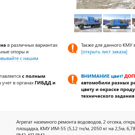
ена
в различных вариантах:
Также для данного КМУ 
ьные опоры и
[открыть лист заказа]
совывайте с нашим
ставляется
с полным
ВНИМАНИЕ цвет!
ДОП
 учет в органах
ГИБДД и
автомобили разных ра
цвету и окраске прод
технического задания
Агрегат наземного ремонта водоводов, 2 отсека, откр
площадка, КМУ ИМ-55 (5,12 тн/м, 2050 кг на 2,5м, 6,78 м)
ЯМЗ, КП ЯМЗ