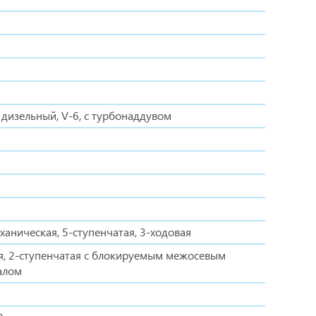
дизельный, V-6, с турбонаддувом
ханическая, 5-ступенчатая, 3-ходовая
я, 2-ступенчатая с блокируемым межосевым
алом