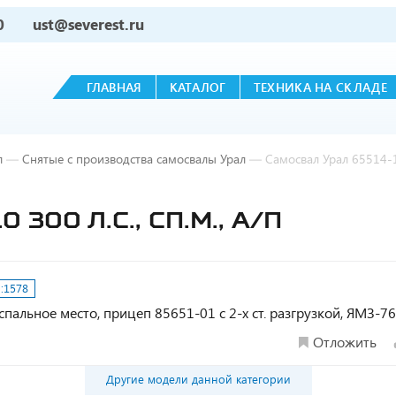
0
ust@severest.ru
ГЛАВНАЯ
КАТАЛОГ
ТЕХНИКА НА СКЛАДЕ
л
—
Снятые с производства самосвалы Урал
—
Самосвал Урал 65514-10
300 Л.С., СП.М., А/П
:
1578
ой, спальное место, прицеп 85651-01 с 2-х ст. разгрузкой, ЯМЗ-7
Отложить
Другие модели данной категории