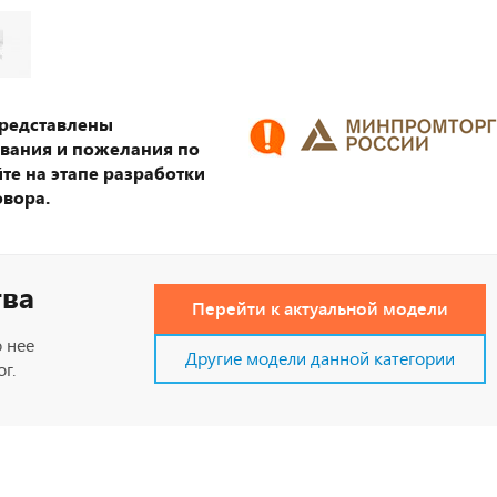
представлены
ования и пожелания по
те на этапе разработки
овора.
тва
Перейти к актуальной модели
 нее
Другие модели данной категории
г.