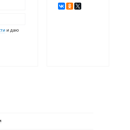
сти
и даю
и