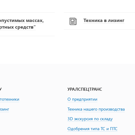
опустимых массах,
Техника в лизинг
ртных средств"
У
УРАЛСПЕЦТРАНС
втотехники
О предприятии
изинг
Техника нашего производства
3D экскурсия по складу
Одобрения типа ТС и ПТС