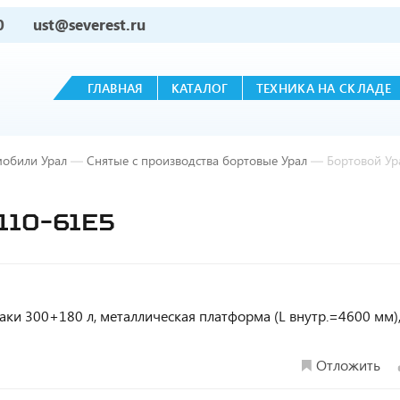
0
ust@severest.ru
ГЛАВНАЯ
КАТАЛОГ
ТЕХНИКА НА СКЛАДЕ
мобили Урал
—
Снятые с производства бортовые Урал
—
Бортовой Ур
110-61Е5
 баки 300+180 л, металлическая платформа (L внутр.=4600 мм), 
Отложить