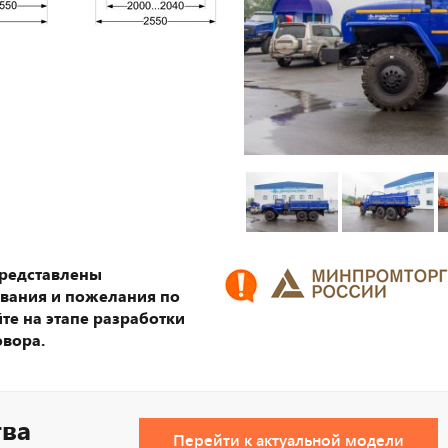
представлены
ования и пожелания по
те на этапе разработки
овора.
тва
Перейти к актуальной модели