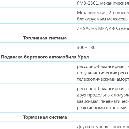
ЯМЗ-2361, механическая,
Механическая, 2-ступен
блокируемым межосевы
ZF SACHS MFZ, 430, сухо
Топливная система
300+180
Подвеска бортового автомобиля Урал
рессорно-балансирная , 
полуэллиптических рессо
телескопическими амор
рессорно-балансирная , 
двух продольных полуэл
зависимая, пневматичес
реактивными штангами
Тормозная система
Двухконтурная с пневм