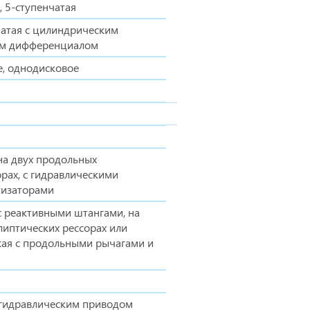
 5-ступенчатая
чатая с цилиндрическим
м дифференциалом
е, однодисковое
на двух продольных
рах, с гидравлическими
тизаторами
с реактивными штангами, на
липтических рессорах или
кая с продольными рычагами и
огидравлическим приводом