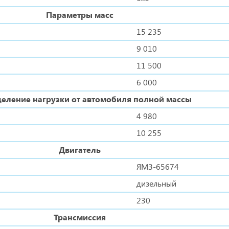
Параметры масс
15 235
9 010
11 500
6 000
еление нагрузки от автомобиля полной массы
4 980
10 255
Двигатель
ЯМЗ-65674
дизельный
230
Трансмиссия