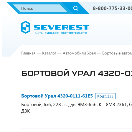
8-800-775-33-0
Главная
—
Каталог
—
Автомобили Урал
—
Бортовые авто
БОРТОВОЙ УРАЛ 4320-0
Бортовой Урал 4320-0111-61Е5
Код:
5133
Бортовой, 6х6, 228 л.с., дв. ЯМЗ-656, КП ЯМЗ 2361,
ДЗК