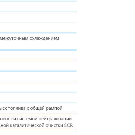
ромежуточным охлаждением
ыск топлива с общей рампой
роенной системой нейтрализации
вной каталитической очистки SCR