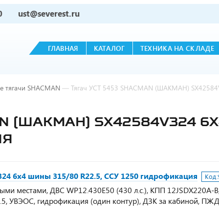
0
ust@severest.ru
ГЛАВНАЯ
КАТАЛОГ
ТЕХНИКА НА СКЛАДЕ
е тягачи SHACMAN
—
Тягач УСТ 5453 SHACMAN (ШАКМАН) SX42584V
N (ШАКМАН) SX42584V324 6Х
ИЯ
4 6х4 шины 315/80 R22.5, ССУ 1250 гидрофикация
Код:
ными местами, ДВС WP12.430E50 (430 л.с.), КПП 12JSDX220A-B
.5, УВЭОС, гидрофикация (один контур), ДЗК за кабиной, ПЖД