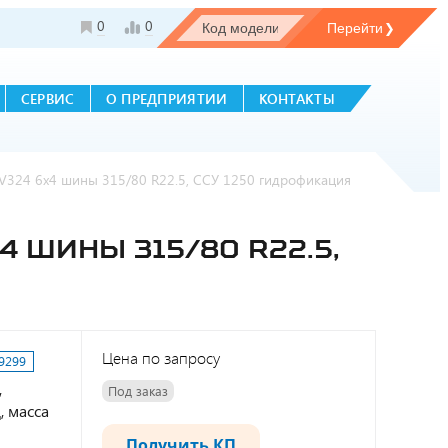
0
0
СЕРВИС
О ПРЕДПРИЯТИИ
КОНТАКТЫ
324 6х4 шины 315/80 R22.5, ССУ 1250 гидрофикация
4 ШИНЫ 315/80 R22.5,
Цена по запросу
9299
,
Под заказ
, масса
Получить КП