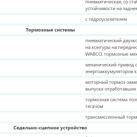
пневматическая, со ст
устойчивости на задне
с гидроусилителем
Тормозные системы
пневматический двухк
на контуры на передню
WABCO, тормозные мех
механический привод 
энергоаккумуляторов 
моторный тормоз-замед
выпуска отработавших 
тормозная система по
тягачом
трансмиссионный торм
Седельно-сцепное устройство