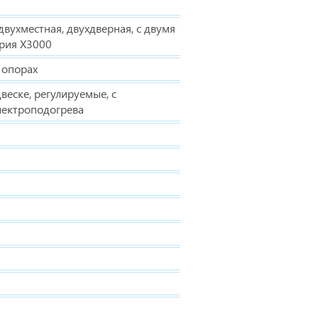
двухместная, двухдверная, с двумя
ерия Х3000
 опорах
веске, регулируемые, с
лектроподогрева