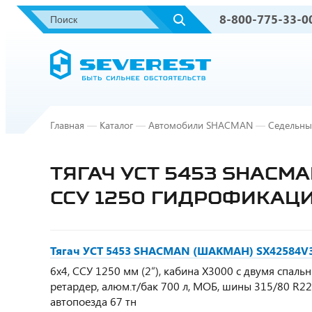
8-800-775-33-0
Главная
—
Каталог
—
Автомобили SHACMAN
—
Седельны
ТЯГАЧ УСТ 5453 SHACMA
ССУ 1250 ГИДРОФИКАЦ
Тягач УСТ 5453 SHACMAN (ШАКМАН) SX42584V32
6х4, ССУ 1250 мм (2”), кабина Х3000 с двумя спаль
ретардер, алюм.т/бак 700 л, МОБ, шины 315/80 R22
автопоезда 67 тн