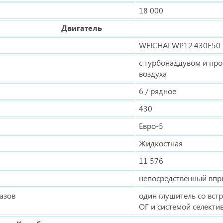
18 000
Двигатель
WEICHAI WP12.430E50
с турбонаддувом и п
воздуха
6 / рядное
430
Евро-5
Жидкостная
11 576
непосредственный впр
азов
один глушитель со вст
ОГ и системой селекти