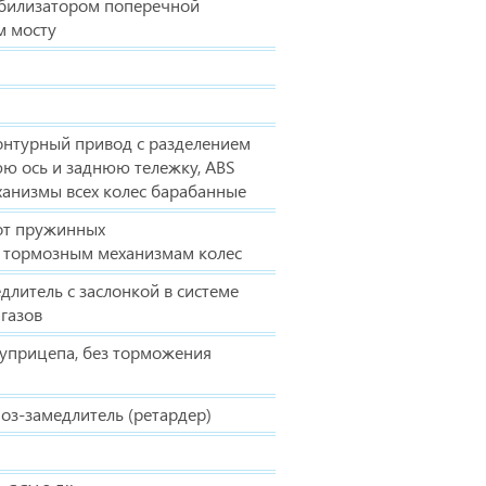
абилизатором поперечной
м мосту
онтурный привод с разделением
ю ось и заднюю тележку, ABS
анизмы всех колес барабанные
от пружинных
к тормозным механизмам колес
литель с заслонкой в системе
газов
луприцепа, без торможения
оз-замедлитель (ретардер)