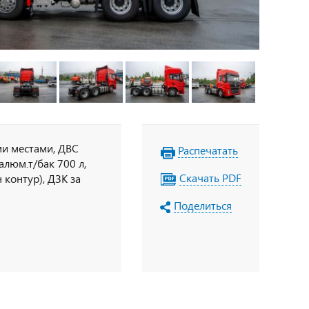
ми местами, ДВС
Распечатать
алюм.т/бак 700 л,
Скачать PDF
контур), ДЗК за
Поделиться