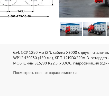
6х4, ССУ 1250 мм (2”), кабина Х3000 с двумя спальны
WP12.430E50 (430 л.с.), КПП 12JSDX220A-B, ретардер, 
МОБ, шины 315/80 R22.5, УВЭОС, гидрофикация (один 
кабиной, ПЖД, масса автопоезда 67 тн
Посмотреть полные характеристики