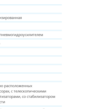
низированная
с пневмогидроусилителем
в
ьно расположенных
сорах, с телескопическими
тизаторами, со стабилизатором
сти