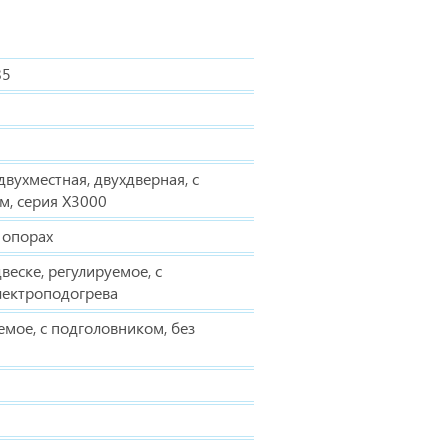
85
вухместная, двухдверная, с
м, серия Х3000
 опорах
веске, регулируемое, с
лектроподогрева
емое, с подголовником, без