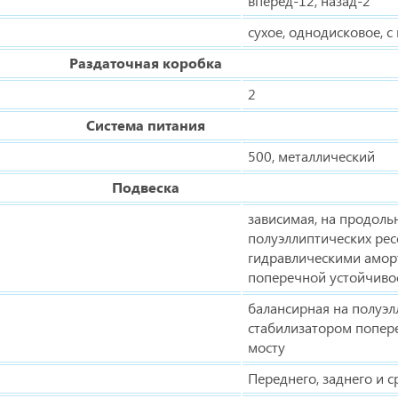
вперед-12, назад-2
сухое, однодисковое, 
Раздаточная коробка
2
Система питания
500, металлический
Подвеска
зависимая, на продол
полуэллиптических рес
гидравлическими амор
поперечной устойчиво
балансирная на полуэл
стабилизатором попер
мосту
Переднего, заднего и 