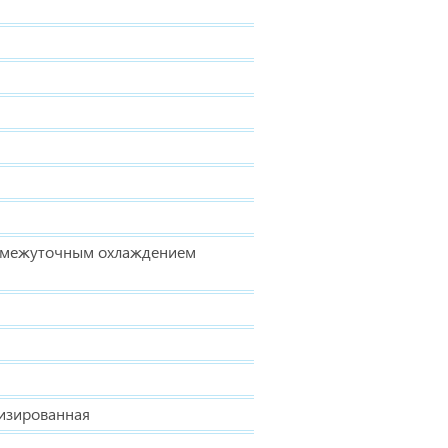
ромежуточным охлаждением
низированная