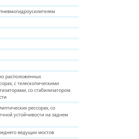
с пневмогидроусилителем
ьно расположенных
сорах, с телескопическими
тизаторами, со стабилизатором
сти
липтических рессорах, со
ечной устойчивости на заднем
среднего ведущих мостов