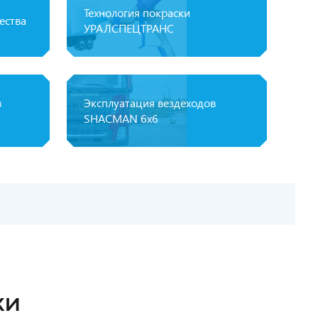
Технология покраски
ества
УРАЛСПЕЦТРАНС
в
Эксплуатация вездеходов
SHACMAN 6х6
КИ