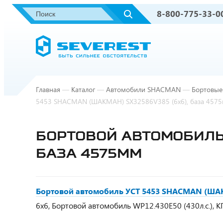
8-800-775-33-0
Главная
—
Каталог
—
Автомобили SHACMAN
—
Бортовые
5453 SHACMAN (ШАКМАН) SX32586V385 (6х6), база 457
БОРТОВОЙ АВТОМОБИЛЬ 
БАЗА 4575ММ
Бортовой автомобиль УСТ 5453 SHACMAN (ШАК
6х6, Бортовой автомобиль WP12.430E50 (430л.с.),