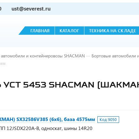
0
ust@severest.ru
ГЛАВНАЯ
КАТАЛОГ
ТЕХНИКА НА СКЛАДЕ
 автомобили и контейнеровозы SHACMAN
—
Бортовые автомобили 
5мм
УСТ 5453 SHACMAN (ШАКМАН)
МАН) SX32586V385 (6х6), база 4575мм
Код:
9050
 КПП 12JSDX220A-B, односкат, шины 14R20