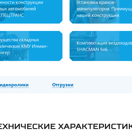
нности конструкции
Установка кранов-
вых автомобилей
манипуляторов. Преимущ
СПЕЦТРАНС
нашей конструкции.
ущества складных
Комплектация вездеходо
влических КМУ Инман-
SHAСMAN 6x6
нгер
идеоролики
Отгрузки
ЕХНИЧЕСКИЕ ХАРАКТЕРИСТИ