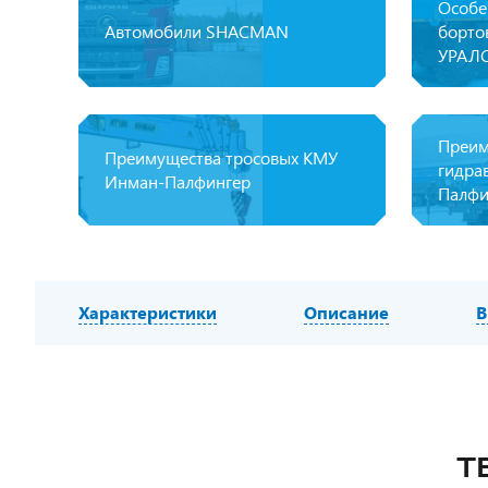
Особе
Автомобили SHACMAN
борто
УРАЛ
Преим
Преимущества тросовых КМУ
гидра
Инман-Палфингер
Палфи
Характеристики
Описание
В
Т