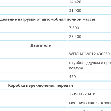
14 420
31 000
деление нагрузки от автомобиля полной массы
7 500
23 500
Двигатель
WEICHAI WP12.430E50
с турбонаддувом и п
воздуха
430
Коробка переключения передач
12JSDX220A-B
механическая, синхро