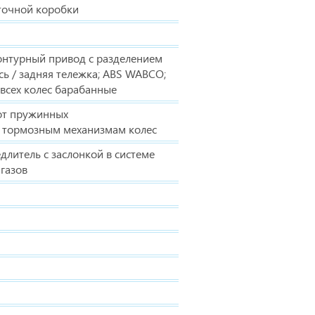
точной коробки
онтурный привод с разделением
сь / задняя тележка; ABS WABCO;
всех колес барабанные
от пружинных
к тормозным механизмам колес
литель с заслонкой в системе
газов