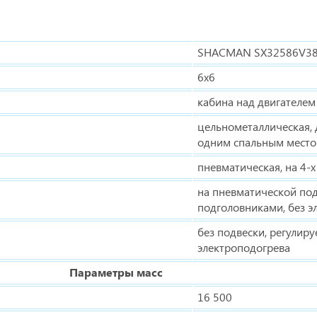
SHACMAN SX32586V3
6х6
кабина над двигателем
цельнометаллическая, д
одним спальным место
пневматическая, на 4-х
на пневматической под
подголовниками, без э
без подвески, регулиру
электроподогрева
Параметры масс
16 500