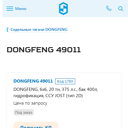
Меню
Седельные тягачи DONGFENG
DONGFENG 49011
DONGFENG 49011
Код:
1793
DONGFENG, 6х6, 20 тн, 375 л.с., бак 400л,
гидрофикация, ССУ JOST (тип 2D)
Цена по запросу
Под заказ
Получить КП