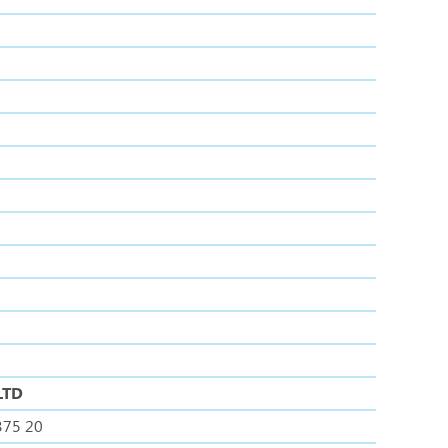
LTD
375 20