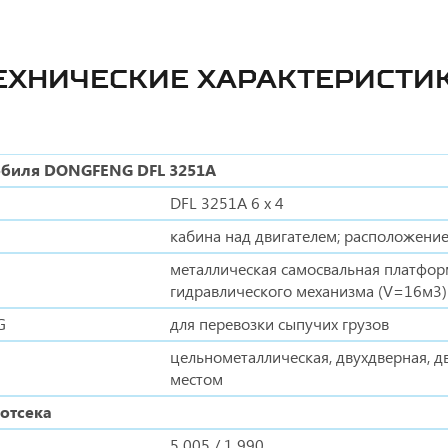
ЕХНИЧЕСКИЕ ХАРАКТЕРИСТИ
обиля DONGFENG DFL 3251A
DFL 3251A 6 x 4
кабина над двигателем; расположение
металлическая самосвальная платфо
гидравлического механизма (V=16м3)
G
для перевозки сыпучих грузов
цельнометаллическая, двухдверная, д
местом
отсека
5 005 / 1 990