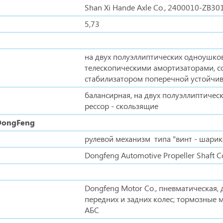
Shan Xi Hande Axle Co., 2400010-ZB3
5,73
на двух полуэллиптических одноушко
телескопическими амортизаторами, с
стабилизатором поперечной устойчи
балансирная, на двух полуэллиптичес
рессор - скользящие
DongFeng
рулевой механизм типа "винт - шарико
Dongfeng Automotive Propeller Shaft C
Dongfeng Motor Co., пневматическая,
передних и задних колес; тормозные м
АБС