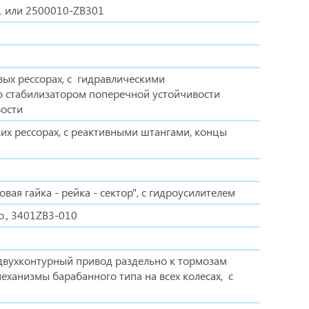
01 или 2500010-ZB301
вых рессорах, с гидравлическими
о стабилизатором поперечной устойчивости
вости
ких рессорах, с реактивными штангами, концы
вая гайка - рейка - сектор", с гидроусилителем
o., 3401ZB3-010
 двухконтурный привод раздельно к тормозам
еханизмы барабанного типа на всех колесах, с