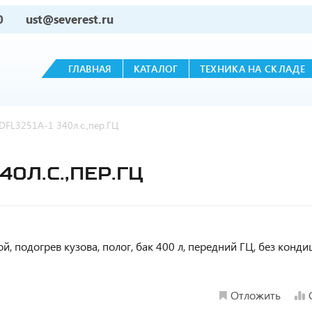
0
ust@severest.ru
ГЛАВНАЯ
КАТАЛОГ
ТЕХНИКА НА СКЛАДЕ
DFL3251А-1 340л.с.,пер.ГЦ
40Л.С.,ПЕР.ГЦ
кой, подогрев кузова, полог, бак 400 л, передний ГЦ, без конд
Отложить