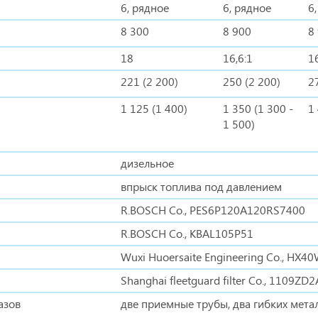
6, рядное
6, рядное
6
8 300
8 900
8
18
16,6:1
16
221 (2 200)
250 (2 200)
2
1 125 (1 400)
1 350 (1 300 -
1
1 500)
дизельное
впрыск топлива под давлением
R.BOSCH Co., PES6P120A120RS7400
R.BOSCH Co., KBAL105P51
Wuxi Huoersaite Engineering Co., HX4
Shanghai fleetguard filter Co., 1109ZD
азов
две приемные трубы, два гибких мета