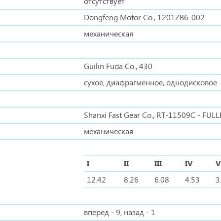
отсутствует
Dongfeng Motor Co., 1201ZB6-002
механическая
Guilin Fuda Co., 430
сухое, диафрагменное, однодисковое
Shanxi Fast Gear Co., RT-11509C - FUL
механическая
I
II
III
IV
V
12.42
8.26
6.08
4.53
3
вперед - 9, назад - 1