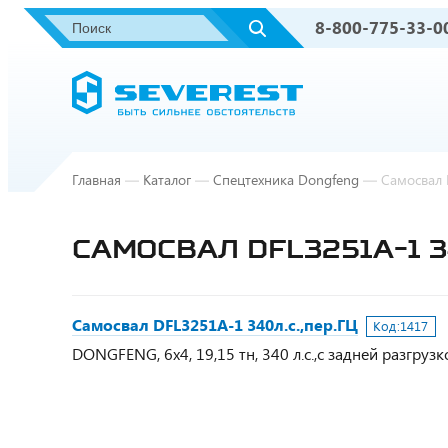
8-800-775-33-0
Главная
—
Каталог
—
Спецтехника Dongfeng
—
Самосвал 
САМОСВАЛ DFL3251А-1 3
Самосвал DFL3251А-1 340л.с.,пер.ГЦ
Код:
1417
DONGFENG, 6х4, 19,15 тн, 340 л.с.,с задней разгруз