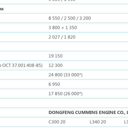
мм
8 550 / 2 500 / 3 200
3 800 + 1 350
2 027 / 1 820
19 150
 ОСТ 37.001.408-85)
12 300
24 800 (33 000*)
6 950
17 850 (26 000*)
DONGFENG CUMMINS ENGINE CO., 
С300 20
L340 20
L