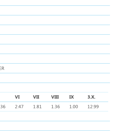
LER
VI
VII
VIII
IX
3.X.
.36
2.47
1.81
1.36
1.00
12.99