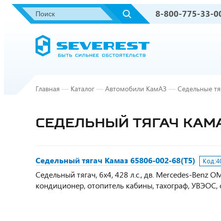
8-800-775-33-0
Главная
—
Каталог
—
Автомобили КамАЗ
—
Седельные тя
СЕДЕЛЬНЫЙ ТЯГАЧ КАМА
Седельный тягач Камаз 65806-002-68(Т5)
Код:
4
Седельный тягач, 6х4, 428 л.с., дв. Mercedes-Benz 
кондиционер, отопитель кабины, тахограф, УВЭОС, 