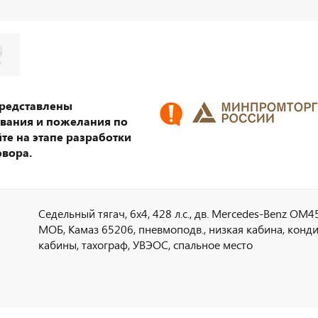
представлены
ования и пожелания по
те на этапе разработки
овора.
Седельный тягач, 6х4, 428 л.с., дв. Mercedes-Benz OM4
МОБ, Камаз 65206, пневмоподв., низкая кабина, конд
кабины, тахограф, УВЭОС, спальное место