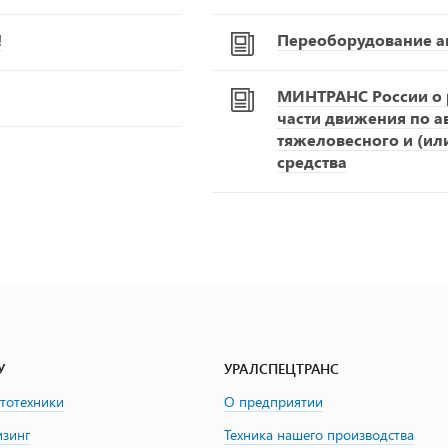
!
Переоборудование а
МИНТРАНС России о р
части движения по 
тяжеловесного и (ил
средства
У
УРАЛСПЕЦТРАНС
втотехники
О предприятии
изинг
Техника нашего производства