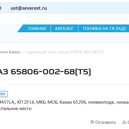
0
ust@severest.ru
ГЛАВНАЯ
КАТАЛОГ
ТЕХНИКА НА СКЛАДЕ
гачи Камаз
—
Седельный тягач Камаз 65806-002-68(Т5)
З 65806-002-68(Т5)
069
OM457LA,, КП ZF16, МКБ, МОБ, Камаз 65206, пневмоподв., низка
спальное место
Отложить