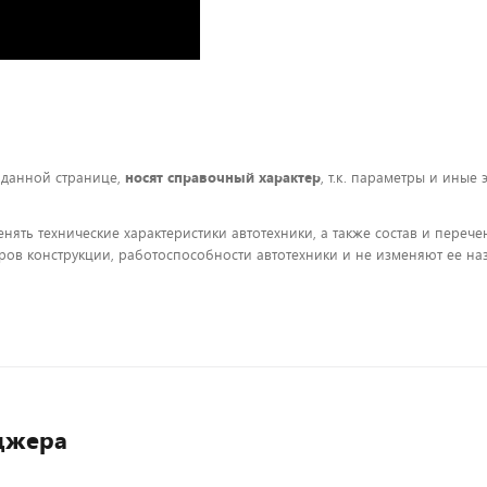
 данной странице,
носят справочный характер
, т.к. параметры и иные
енять технические характеристики автотехники, а также состав и пере
ов конструкции, работоспособности автотехники и не изменяют ее на
джера