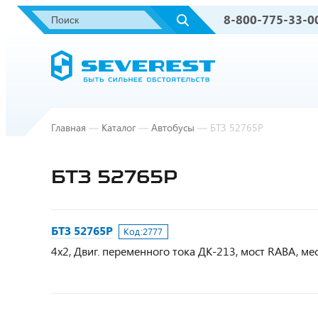
8-800-775-33-0
Главная
—
Каталог
—
Автобусы
—
БТЗ 52765Р
БТЗ 52765Р
БТЗ 52765Р
Код:
2777
4х2, Двиг. переменного тока ДК-213, мост RABA, ме