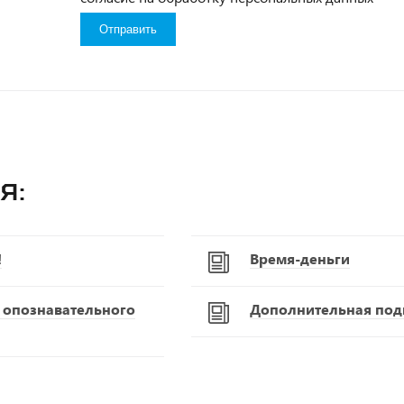
я:
!
Время-деньги
С опознавательного
Дополнительная подг