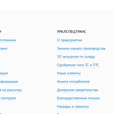
У
УРАЛСПЕЦТРАНС
втотехники
О предприятии
изинг
Техника нашего производства
3D экскурсия по складу
Одобрения типа ТС и ПТС
зации
Наши клиенты
информация
Анкета потребителя
я на рассылку
Дилерские свидетельства
 смотрели
Благодарственные письма
Награды и грамоты