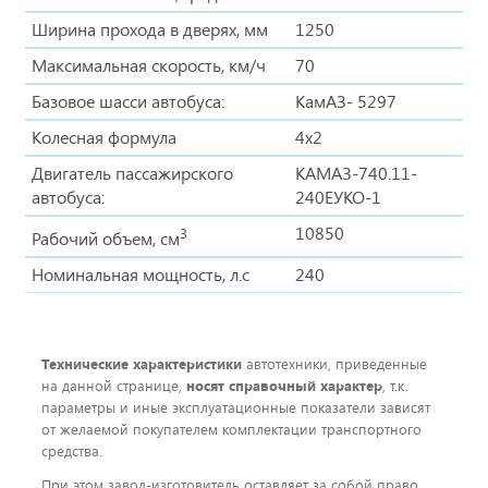
Ширина прохода в дверях, мм
1250
Максимальная скорость, км/ч
70
Базовое шасси автобуса:
КамАЗ- 5297
Колесная формула
4x2
Двигатель пассажирского
КАМАЗ-740.11-
автобуса:
240ЕУКО-1
10850
3
Рабочий объем, см
Номинальная мощность, л.с
240
Технические характеристики
автотехники, приведенные
на данной странице,
носят справочный характер
, т.к.
параметры и иные эксплуатационные показатели зависят
от желаемой покупателем комплектации транспортного
средства.
При этом завод-изготовитель оставляет за собой право